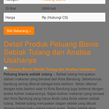
Di lihat
2899 kali
Harga
Rp (Hubungi CS)
Beli Sekarang
Detail Produk Peluang Bisnis
Seblak Tulang dan Analisa
Usahanya
Peluang bisnis seblak tulang
– Seblak tulang merupakan
olahan makanan yang berasal dari Kota Bandung. Sebelumnya
bandung sering dikenal sebagai kota fashiom. Selain dikenal
dengan kota fashion saat ini Kota Bandung juga terkenal dengan
aneka kuliner makanannya. Sajian kuliner makanan yang berasal
dari Kota Bandung yang harus Anda coba Anda olahan seblak
tulang. Seblak tulang merupakan olagan seblak yang dibuat
dengan bahan baku utama tulang ayam. Sajian seblak akan