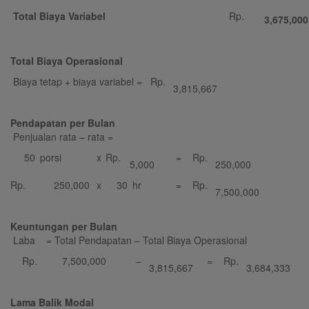
Total Biaya Variabel
Rp.
3,675,000
Total Biaya Operasional
Biaya tetap + biaya variabel =
Rp.
3,815,667
Pendapatan per Bulan
Penjualan rata – rata =
50
porsi
x
Rp.
=
Rp.
5,000
250,000
Rp.
250,000
x
30
hr
=
Rp.
7,500,000
Keuntungan per Bulan
Laba = Total Pendapatan – Total Biaya Operasional
Rp.
7,500,000
–
=
Rp.
3,815,667
3,684,333
Lama Balik Modal