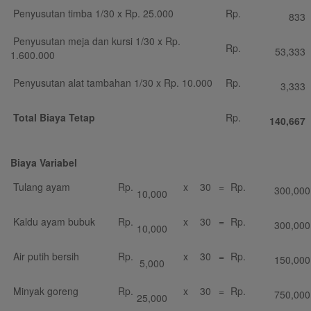
Penyusutan timba 1/30 x Rp. 25.000
Rp.
833
Penyusutan meja dan kursi 1/30 x Rp.
Rp.
53,333
1.600.000
Penyusutan alat tambahan 1/30 x Rp. 10.000
Rp.
3,333
Total Biaya Tetap
Rp.
140,667
Biaya Variabel
Tulang ayam
Rp.
x
30
=
Rp.
300,000
10,000
Kaldu ayam bubuk
Rp.
x
30
=
Rp.
300,000
10,000
Air putih bersih
Rp.
x
30
=
Rp.
150,000
5,000
Minyak goreng
Rp.
x
30
=
Rp.
750,000
25,000