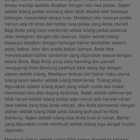
terasa mantap apabila disajikan dengan cita rasa pedas. Sajian
seblak tulang pedas memang akan lebih disukai oleh berbagai
kalangan masyarakat secara luas. Meskipun cita rsaanya pedas
namun ada ciri khas dari setiap rasa pedas yang Anda nikmati.
Bagi Anda yang baru menikmati seblak tulang pedas pastinya
akan ketagihan dengan cita rasanya. Sajian seblak tulang
biasanya disajikan dengan berbagai bahan tambahan seperti
sosis, bakso, telur dan aneka bahan lainnya. Anda bisa
menyesuaikan bahan tambahan yang digunakan sesuai dengan
selera Anda. Bagi Anda yang suka traveling dan pernah
mengujungi Kota Bandung pastinya tidak asing lagi dengan
olahan seblak tulang. Meskipun terbuat dari bahan baku utama
tulang ayam tekstur seblak tulang tidak keras. Tulang yang
digunakan adalah tulang ayam yang masih muda dan masih
menempel sisa-sisa daging ayamnya. Sajian seblak sebenarnya
tidak hanya seblak tulang pedas saja namun ada banyak varian
rasa seblak yang bisa Anda nikmati. Jika Anda penasaran dengan
olahan seblak tulang tidak perlu datang jauh-jauh ke Kota
Bandung. Sajian seblak tulang bisa Anda buat di rumah. Bahan
yang digunakan untuk membuat seblak tulang juga sangat mudah
diperoleh.
Membuat olahan seblak tulang tidak hanya digunakan sebagai