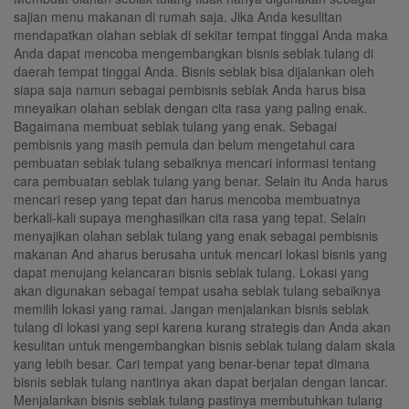
sajian menu makanan di rumah saja. Jika Anda kesulitan
mendapatkan olahan seblak di sekitar tempat tinggal Anda maka
Anda dapat mencoba mengembangkan bisnis seblak tulang di
daerah tempat tinggal Anda. Bisnis seblak bisa dijalankan oleh
siapa saja namun sebagai pembisnis seblak Anda harus bisa
mneyaikan olahan seblak dengan cita rasa yang paling enak.
Bagaimana membuat seblak tulang yang enak. Sebagai
pembisnis yang masih pemula dan belum mengetahui cara
pembuatan seblak tulang sebaiknya mencari informasi tentang
cara pembuatan seblak tulang yang benar. Selain itu Anda harus
mencari resep yang tepat dan harus mencoba membuatnya
berkali-kali supaya menghasilkan cita rasa yang tepat. Selain
menyajikan olahan seblak tulang yang enak sebagai pembisnis
makanan And aharus berusaha untuk mencari lokasi bisnis yang
dapat menujang kelancaran bisnis seblak tulang. Lokasi yang
akan digunakan sebagai tempat usaha seblak tulang sebaiknya
memilih lokasi yang ramai. Jangan menjalankan bisnis seblak
tulang di lokasi yang sepi karena kurang strategis dan Anda akan
kesulitan untuk mengembangkan bisnis seblak tulang dalam skala
yang lebih besar. Cari tempat yang benar-benar tepat dimana
bisnis seblak tulang nantinya akan dapat berjalan dengan lancar.
Menjalankan bisnis seblak tulang pastinya membutuhkan tulang