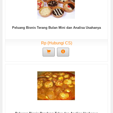
Peluang Bisnis Terang Bulan Mini dan Analisa Usahanya
Rp (Hubungi CS)