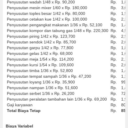
Penyusutan wadah 1/48 x Rp. 90,200
Rp.
1,8
Penyusutan mesin mixer 1/60 x Rp. 180,000
Rp.
3,0
Penyusutan toples besar 1/42 x Rp. 80,000
Rp.
1,9
Penyusutan cetakan kue 1/42 x Rp. 100,000
Rp.
2,3
Penyusutan pengangkat makanan 1/36 x Rp. 52,100
Rp.
1,4
Penyusutan kompor dan tabung gas 1/48 x Rp. 220,300
Rp.
4,5
Penyusutan piring 1/42 x Rp. 123,700
Rp.
2,9
Penyusutan sendok 1/42 x Rp. 85,700
Rp.
2,0
Penyusutan garpu 1/42 x Rp. 77,800
Rp.
1,8
Penyusutan gelas 1/42 x Rp. 68,000
Rp.
1,6
Penyusutan meja 1/54 x Rp. 114,200
Rp.
2,1
Penyusutan kursi 1/54 x Rp. 109,600
Rp.
2,0
Penyusutan timba 1/36 x Rp. 52,800
Rp.
1,4
Penyusutan tempat sampah 1/36 x Rp. 47,200
Rp.
1,3
Penyusutan loyang 1/36 x Rp. 35,900
Rp.
997
Penyusutan nampan 1/36 x Rp. 51,600
Rp.
1,4
Penyusutan serbet 1/36 x Rp. 26,200
Rp.
728
Penyusutan peralatan tambahan lain 1/36 x Rp. 69,200
Rp.
1,9
Gaji karyawan
Rp.
800
Total Biaya Tetap
Rp.
858
Biaya Variabel