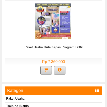
Paket Usaha Gula Kapas Program BOM
Rp 7.360.000
Kategori
Paket Usaha
Training Bisnis