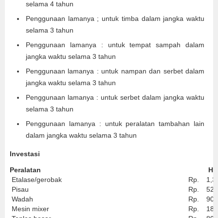
selama 4 tahun
Penggunaan lamanya ; untuk timba dalam jangka waktu
selama 3 tahun
Penggunaan lamanya : untuk tempat sampah dalam
jangka waktu selama 3 tahun
Penggunaan lamanya : untuk nampan dan serbet dalam
jangka waktu selama 3 tahun
Penggunaan lamanya : untuk serbet dalam jangka waktu
selama 3 tahun
Penggunaan lamanya : untuk peralatan tambahan lain
dalam jangka waktu selama 3 tahun
Investasi
Peralatan
Ha
Etalase/gerobak
Rp.
1,3
Pisau
Rp.
52,
Wadah
Rp.
90,
Mesin mixer
Rp.
180