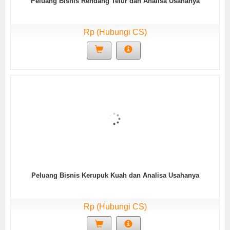
Peluang Bisnis Rendang Telur dan Analisa Usahanya
Rp (Hubungi CS)
Peluang Bisnis Kerupuk Kuah dan Analisa Usahanya
Rp (Hubungi CS)