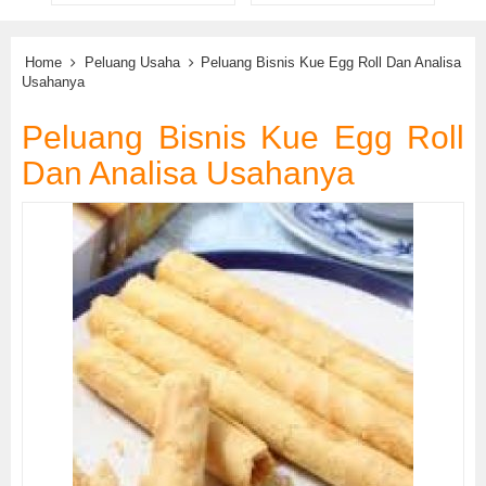
Home
Peluang Usaha
Peluang Bisnis Kue Egg Roll Dan Analisa
Usahanya
Peluang Bisnis Kue Egg Roll
Dan Analisa Usahanya