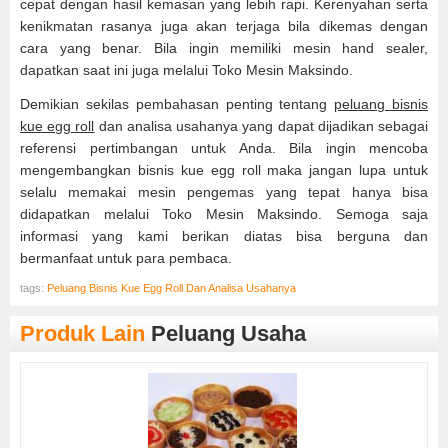
cepat dengan hasil kemasan yang lebih rapi. Kerenyahan serta
kenikmatan rasanya juga akan terjaga bila dikemas dengan
cara yang benar. Bila ingin memiliki mesin hand sealer,
dapatkan saat ini juga melalui Toko Mesin Maksindo.
Demikian sekilas pembahasan penting tentang
peluang bisnis
kue egg roll
dan analisa usahanya yang dapat dijadikan sebagai
referensi pertimbangan untuk Anda. Bila ingin mencoba
mengembangkan bisnis kue egg roll maka jangan lupa untuk
selalu memakai mesin pengemas yang tepat hanya bisa
didapatkan melalui Toko Mesin Maksindo. Semoga saja
informasi yang kami berikan diatas bisa berguna dan
bermanfaat untuk para pembaca.
tags:
Peluang Bisnis Kue Egg Roll Dan Analisa Usahanya
Produk Lain
Peluang Usaha