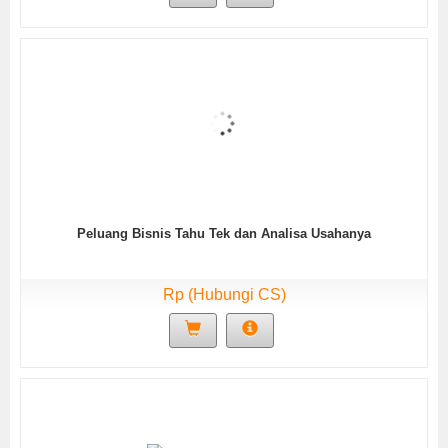
Peluang Bisnis Tahu Tek dan Analisa Usahanya
Rp (Hubungi CS)