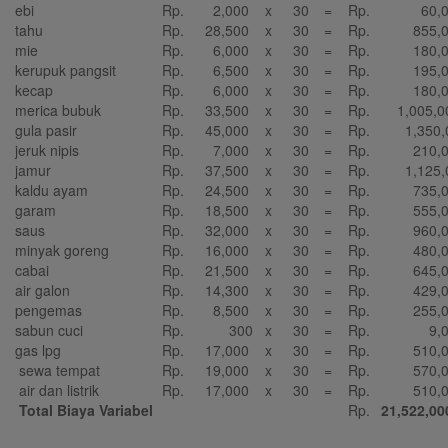
ebi
Rp.
2,000
x
30
=
Rp.
60,0
tahu
Rp.
28,500
x
30
=
Rp.
855,0
mie
Rp.
6,000
x
30
=
Rp.
180,0
kerupuk pangsit
Rp.
6,500
x
30
=
Rp.
195,0
kecap
Rp.
6,000
x
30
=
Rp.
180,0
merica bubuk
Rp.
33,500
x
30
=
Rp.
1,005,0
gula pasir
Rp.
45,000
x
30
=
Rp.
1,350,
jeruk nipis
Rp.
7,000
x
30
=
Rp.
210,0
jamur
Rp.
37,500
x
30
=
Rp.
1,125,
kaldu ayam
Rp.
24,500
x
30
=
Rp.
735,0
garam
Rp.
18,500
x
30
=
Rp.
555,0
saus
Rp.
32,000
x
30
=
Rp.
960,0
minyak goreng
Rp.
16,000
x
30
=
Rp.
480,0
cabai
Rp.
21,500
x
30
=
Rp.
645,0
air galon
Rp.
14,300
x
30
=
Rp.
429,0
pengemas
Rp.
8,500
x
30
=
Rp.
255,0
sabun cuci
Rp.
300
x
30
=
Rp.
9,0
gas lpg
Rp.
17,000
x
30
=
Rp.
510,0
sewa tempat
Rp.
19,000
x
30
=
Rp.
570,0
air dan listrik
Rp.
17,000
x
30
=
Rp.
510,0
Total Biaya Variabel
Rp.
21,522,00