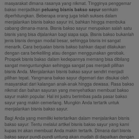
masyarakat dimana rasanya yang nikmat. Tingginya penggemar
bakso menjadikan
peluang bisnis bakso sayur
semkain
diperhitungkan. Beberapa orang juga telah sukses dalam
menjalankan bisnis bakso sayur ini, bahkan hingga membuka
cabang dimana-mana. Bisnis bakso sayur merupakan salah satu
bisnis yang bisa dijalankan bagi siapa saja. Bisnis bakso bukanlah
jenis bisnis dengan modal besar, sehingga bisnis ini sangat
menarik. Cara berjualan bisnis bakso bahkan dapat dilakukan
dengan cara berkeliling atau dengan menggunakan gerobak.
Prospek bisnis bakso dalam kedepannya memang bisa dibilang
sangat menguntungkan sehingga sangat pas menjadi pilihan
bisnis Anda. Menjalankan bisnis bakso sayur sendiri menjadi
pilihan tepat. Yangmana bakso sayur digemari dan disukai oleh
masyarakat dari kalangan anak-anak hingga dewasa. Rasa bakso
nikmat dan bahan sayuran yang menyehatkan membuat bakso
sayur makin popular. Hal ini justru berimbas pada pasar bakso
sayur yang makin cemerlang. Mungkin Anda tertarik untuk
menjalankan bisnis bakso sayur.
Bagi Anda yang memiliki ketertarikan dalam menjalankan bisnis
bakso sayur. Tentu melalui artikel bisnis bakso sayur yang kami
kupas ini akan membuat Anda makin tertarik. Dimana dari bisnis
bakso sayur pundi-pundi untung akan mudah di dapatkan dengan