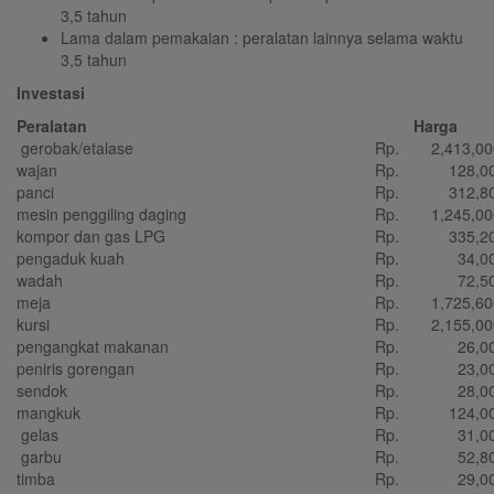
3,5 tahun
Lama dalam pemakaian : peralatan lainnya selama waktu
3,5 tahun
Investasi
Peralatan
Harga
gerobak/etalase
Rp.
2,413,00
wajan
Rp.
128,00
panci
Rp.
312,80
mesin penggiling daging
Rp.
1,245,00
kompor dan gas LPG
Rp.
335,20
pengaduk kuah
Rp.
34,00
wadah
Rp.
72,50
meja
Rp.
1,725,60
kursi
Rp.
2,155,00
pengangkat makanan
Rp.
26,00
peniris gorengan
Rp.
23,00
sendok
Rp.
28,00
mangkuk
Rp.
124,00
gelas
Rp.
31,00
garbu
Rp.
52,80
timba
Rp.
29,00