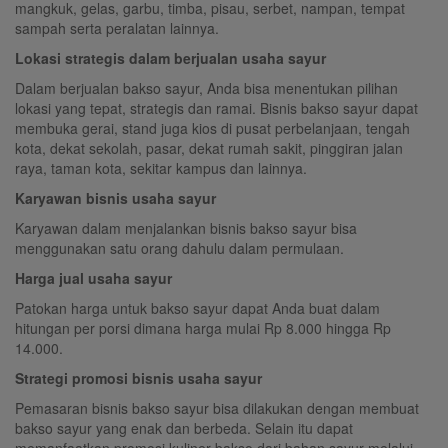
mangkuk, gelas, garbu, timba, pisau, serbet, nampan, tempat
sampah serta peralatan lainnya.
Lokasi strategis dalam berjualan usaha sayur
Dalam berjualan bakso sayur, Anda bisa menentukan pilihan
lokasi yang tepat, strategis dan ramai. Bisnis bakso sayur dapat
membuka gerai, stand juga kios di pusat perbelanjaan, tengah
kota, dekat sekolah, pasar, dekat rumah sakit, pinggiran jalan
raya, taman kota, sekitar kampus dan lainnya.
Karyawan bisnis usaha sayur
Karyawan dalam menjalankan bisnis bakso sayur bisa
menggunakan satu orang dahulu dalam permulaan.
Harga jual usaha sayur
Patokan harga untuk bakso sayur dapat Anda buat dalam
hitungan per porsi dimana harga mulai Rp 8.000 hingga Rp
14.000.
Strategi promosi bisnis usaha sayur
Pemasaran bisnis bakso sayur bisa dilakukan dengan membuat
bakso sayur yang enak dan berbeda. Selain itu dapat