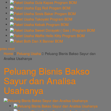
prev
next
Home
Peluang Usaha
Peluang Bisnis Bakso Sayur dan
Analisa Usahanya
Peluang Bisnis Bakso
Sayur dan Analisa
Usahanya