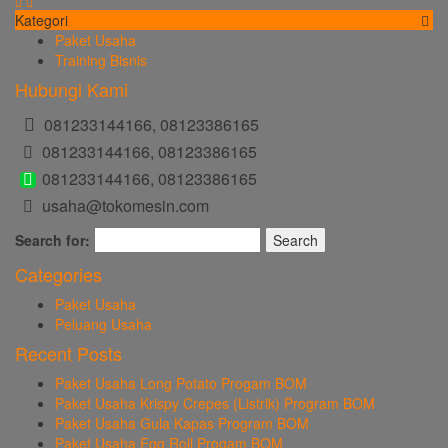
Kategori
Paket Usaha
Training Bisnis
Hubungi Kami
081233144166, 08123386165
081233144166, 08123386165
081233144166, 08123386165
usaha@tokomesin.com
Search for:
Categories
Paket Usaha
Peluang Usaha
Recent Posts
Paket Usaha Long Potato Progam BOM
Paket Usaha Krispy Crepes (Listrik) Program BOM
Paket Usaha Gula Kapas Program BOM
Paket Usaha Egg Roll Progam BOM