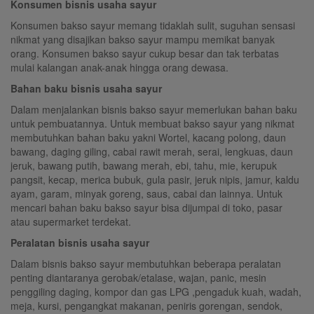
Konsumen bisnis usaha sayur
Konsumen bakso sayur memang tidaklah sulit, suguhan sensasi
nikmat yang disajikan bakso sayur mampu memikat banyak
orang. Konsumen bakso sayur cukup besar dan tak terbatas
mulai kalangan anak-anak hingga orang dewasa.
Bahan baku bisnis usaha sayur
Dalam menjalankan bisnis bakso sayur memerlukan bahan baku
untuk pembuatannya. Untuk membuat bakso sayur yang nikmat
membutuhkan bahan baku yakni Wortel, kacang polong, daun
bawang, daging giling, cabai rawit merah, serai, lengkuas, daun
jeruk, bawang putih, bawang merah, ebi, tahu, mie, kerupuk
pangsit, kecap, merica bubuk, gula pasir, jeruk nipis, jamur, kaldu
ayam, garam, minyak goreng, saus, cabai dan lainnya. Untuk
mencari bahan baku bakso sayur bisa dijumpai di toko, pasar
atau supermarket terdekat.
Peralatan bisnis usaha sayur
Dalam bisnis bakso sayur membutuhkan beberapa peralatan
penting diantaranya gerobak/etalase, wajan, panic, mesin
penggiling daging, kompor dan gas LPG ,pengaduk kuah, wadah,
meja, kursi, pengangkat makanan, peniris gorengan, sendok,