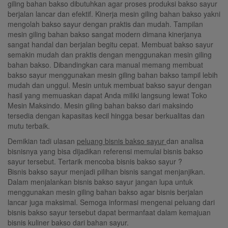
giling bahan bakso dibutuhkan agar proses produksi bakso sayur
berjalan lancar dan efektif. Kinerja mesin giling bahan bakso yakni
mengolah bakso sayur dengan praktis dan mudah. Tampilan
mesin giling bahan bakso sangat modern dimana kinerjanya
sangat handal dan berjalan begitu cepat. Membuat bakso sayur
semakin mudah dan praktis dengan menggunakan mesin giling
bahan bakso. Dibandingkan cara manual memang membuat
bakso sayur menggunakan mesin giling bahan bakso tampil lebih
mudah dan unggul. Mesin untuk membuat bakso sayur dengan
hasil yang memuaskan dapat Anda miliki langsung lewat Toko
Mesin Maksindo. Mesin giling bahan bakso dari maksindo
tersedia dengan kapasitas kecil hingga besar berkualitas dan
mutu terbaik.
Demikian tadi ulasan
peluang bisnis bakso sayur
dan analisa
bisnisnya yang bisa dijadikan referensi memulai bisnis bakso
sayur tersebut. Tertarik mencoba bisnis bakso sayur ?
Bisnis bakso sayur menjadi pilihan bisnis sangat menjanjikan.
Dalam menjalankan bisnis bakso sayur jangan lupa untuk
menggunakan mesin giling bahan bakso agar bisnis berjalan
lancar juga maksimal. Semoga informasi mengenai peluang dari
bisnis bakso sayur tersebut dapat bermanfaat dalam kemajuan
bisnis kuliner bakso dari bahan sayur.