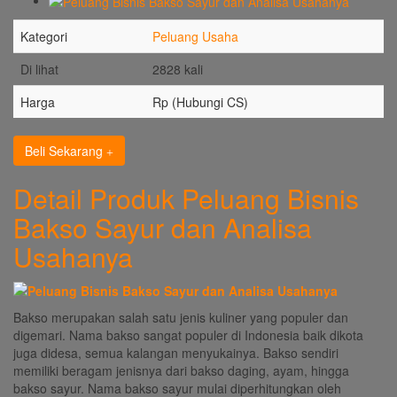
Kategori
Peluang Usaha
Di lihat
2828 kali
Harga
Rp (Hubungi CS)
Beli Sekarang
Detail Produk Peluang Bisnis
Bakso Sayur dan Analisa
Usahanya
Bakso merupakan salah satu jenis kuliner yang populer dan
digemari. Nama bakso sangat populer di Indonesia baik dikota
juga didesa, semua kalangan menyukainya. Bakso sendiri
memiliki beragam jenisnya dari bakso daging, ayam, hingga
bakso sayur. Nama bakso sayur mulai diperhitungkan oleh