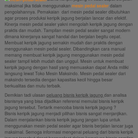
maksimal jika tidak menggunakan
mesin pedal sealer
dalam
pengolahannya. Pemakaian dari mesin pedal sealer dibutuhkan
agar proses produksi keripik jagung berjalan lancar dan efektif.
Kinerja mesin pedal sealer yakni mengolah keripik jagung dengan
praktis dan mudah. Tampilan mesin pedal sealer sangat modern
dimana kinerjanya sangat handal dan berjalan begitu cepat.
Membuat keripik jagung semakin mudah dan praktis dengan
menggunakan mesin pedal sealer. Dibandingkan cara manual
memang membuat keripik jagung menggunakan mesin pedal
sealer tampil lebih mudah dan unggul. Mesin untuk membuat
keripik jagung dengan hasil yang memuaskan dapat Anda miliki
langsung lewat Toko Mesin Maksindo. Mesin pedal sealer dari
maksindo tersedia dengan kapasitas kecil hingga besar
berkualitas dan mutu terbaik.
Demikian tadi ulasan
peluang bisnis keripik jagung
dan analisa
bisnisnya yang bisa dijadikan referensi memulai bisnis keripik
jagung tersebut. Tertarik mencoba bisnis keripik jagung ?
Bisnis keripik jagung menjadi pilihan bisnis sangat menjanjikan.
Dalam menjalankan bisnis keripik jagung jangan lupa untuk
menggunakan mesin pedal sealer agar bisnis berjalan lancar juga
maksimal. Semoga informasi mengenai peluang dari bisnis keripik