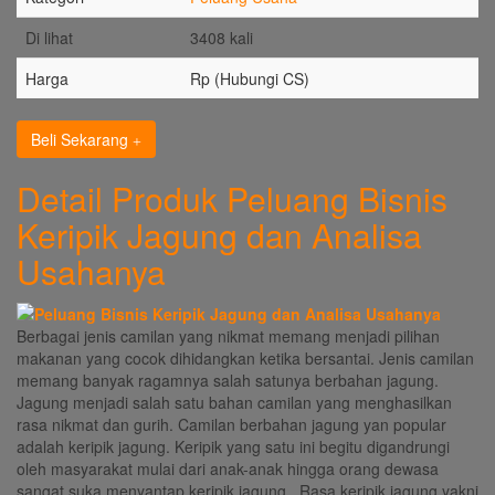
Di lihat
3408 kali
Harga
Rp (Hubungi CS)
Beli Sekarang
Detail Produk Peluang Bisnis
Keripik Jagung dan Analisa
Usahanya
Berbagai jenis camilan yang nikmat memang menjadi pilihan
makanan yang cocok dihidangkan ketika bersantai. Jenis camilan
memang banyak ragamnya salah satunya berbahan jagung.
Jagung menjadi salah satu bahan camilan yang menghasilkan
rasa nikmat dan gurih. Camilan berbahan jagung yan popular
adalah keripik jagung. Keripik yang satu ini begitu digandrungi
oleh masyarakat mulai dari anak-anak hingga orang dewasa
sangat suka menyantap keripik jagung. Rasa keripik jagung yakni