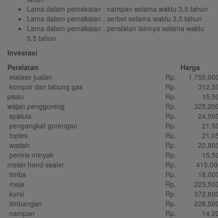
Lama dalam pemakaian : nampan selama waktu 3,5 tahun
Lama dalam pemakaian : serbet selama waktu 3,5 tahun
Lama dalam pemakaian : peralatan lainnya selama waktu
3,5 tahun
Investasi
Peralatan
Harga
etalase jualan
Rp.
1,755,00
kompor dan tabung gas
Rp.
312,50
pisau
Rp.
15,50
wajan penggoreng
Rp.
325,20
spatula
Rp.
24,50
pengangkat gorengan
Rp.
21,50
toples
Rp.
21,05
wadah
Rp.
22,80
peniris minyak
Rp.
15,50
mesin hand sealer
Rp.
415,00
timba
Rp.
18,00
meja
Rp.
223,50
kursi
Rp.
372,60
timbangan
Rp.
228,50
nampan
Rp.
14,20