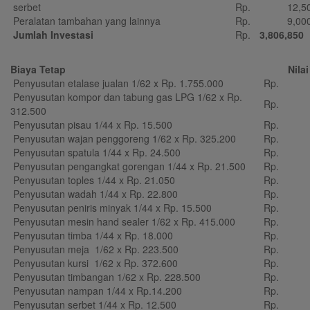
serbet
Rp.
12,50
Peralatan tambahan yang lainnya
Rp.
9,00
Jumlah Investasi
Rp.
3,806,850
Biaya Tetap
Nilai
Penyusutan etalase jualan 1/62 x Rp. 1.755.000
Rp.
28
Penyusutan kompor dan tabung gas LPG 1/62 x Rp.
Rp.
5
312.500
Penyusutan pisau 1/44 x Rp. 15.500
Rp.
3
Penyusutan wajan penggoreng 1/62 x Rp. 325.200
Rp.
5
Penyusutan spatula 1/44 x Rp. 24.500
Rp.
5
Penyusutan pengangkat gorengan 1/44 x Rp. 21.500
Rp.
4
Penyusutan toples 1/44 x Rp. 21.050
Rp.
4
Penyusutan wadah 1/44 x Rp. 22.800
Rp.
5
Penyusutan peniris minyak 1/44 x Rp. 15.500
Rp.
3
Penyusutan mesin hand sealer 1/62 x Rp. 415.000
Rp.
6
Penyusutan timba 1/44 x Rp. 18.000
Rp.
4
Penyusutan meja 1/62 x Rp. 223.500
Rp.
3
Penyusutan kursi 1/62 x Rp. 372.600
Rp.
6
Penyusutan timbangan 1/62 x Rp. 228.500
Rp.
3
Penyusutan nampan 1/44 x Rp.14.200
Rp.
3
Penyusutan serbet 1/44 x Rp. 12.500
Rp.
2