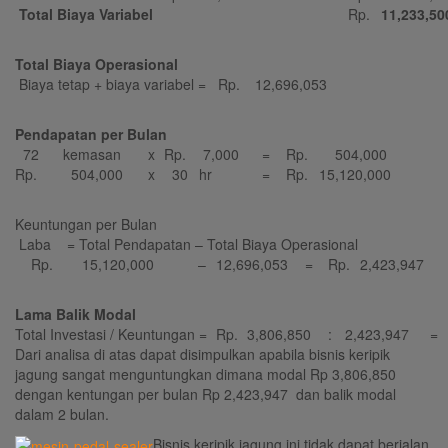
Total Biaya Variabel
Rp.
11,233,50
Total Biaya Operasional
Biaya tetap + biaya variabel =
Rp.
12,696,053
Pendapatan per Bulan
72
kemasan
x
Rp.
7,000
=
Rp.
504,000
Rp.
504,000
x
30
hr
=
Rp.
15,120,000
Keuntungan per Bulan
Laba = Total Pendapatan – Total Biaya Operasional
Rp.
15,120,000
–
12,696,053
=
Rp.
2,423,947
Lama Balik Modal
Total Investasi / Keuntungan =
Rp.
3,806,850
:
2,423,947
=
Dari analisa di atas dapat disimpulkan apabila bisnis keripik
jagung sangat menguntungkan dimana modal Rp 3,806,850
dengan kentungan per bulan Rp 2,423,947 dan balik modal
dalam 2 bulan.
Bisnis keripik jagung ini tidak dapat berjalan