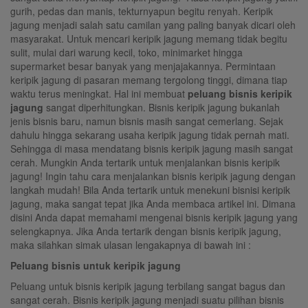
gurih, pedas dan manis, tekturnyapun begitu renyah. Keripik
jagung menjadi salah satu camilan yang paling banyak dicari oleh
masyarakat. Untuk mencari keripik jagung memang tidak begitu
sulit, mulai dari warung kecil, toko, minimarket hingga
supermarket besar banyak yang menjajakannya. Permintaan
keripik jagung di pasaran memang tergolong tinggi, dimana tiap
waktu terus meningkat. Hal ini membuat
peluang bisnis
keripik
jagung
sangat diperhitungkan. Bisnis keripik jagung bukanlah
jenis bisnis baru, namun bisnis masih sangat cemerlang. Sejak
dahulu hingga sekarang usaha keripik jagung tidak pernah mati.
Sehingga di masa mendatang bisnis keripik jagung masih sangat
cerah. Mungkin Anda tertarik untuk menjalankan bisnis keripik
jagung! Ingin tahu cara menjalankan bisnis keripik jagung dengan
langkah mudah! Bila Anda tertarik untuk menekuni bisnisi keripik
jagung, maka sangat tepat jika Anda membaca artikel ini. Dimana
disini Anda dapat memahami mengenai bisnis keripik jagung yang
selengkapnya. Jika Anda tertarik dengan bisnis keripik jagung,
maka silahkan simak ulasan lengakapnya di bawah ini :
Peluang bisnis untuk keripik jagung
Peluang untuk bisnis keripik jagung terbilang sangat bagus dan
sangat cerah. Bisnis keripik jagung menjadi suatu pilihan bisnis