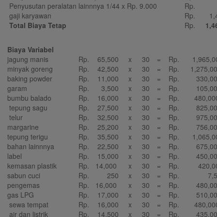
Penyusutan peralatan lainnnya 1/44 x Rp. 9.000
Rp.
2
gaji karyawan
Rp.
1,4
Total Biaya Tetap
Rp.
1,46
Biaya Variabel
jagung manis
Rp.
65,500
x
30
=
Rp.
1,965,0
minyak goreng
Rp.
42,500
x
30
=
Rp.
1,275,0
baking powder
Rp.
11,000
x
30
=
Rp.
330,00
garam
Rp.
3,500
x
30
=
Rp.
105,00
bumbu balado
Rp.
16,000
x
30
=
Rp.
480,00
tepung sagu
Rp.
27,500
x
30
=
Rp.
825,00
telur
Rp.
32,500
x
30
=
Rp.
975,00
margarine
Rp.
25,200
x
30
=
Rp.
756,00
tepung terigu
Rp.
35,500
x
30
=
Rp.
1,065,0
bahan lainnnya
Rp.
22,500
x
30
=
Rp.
675,00
label
Rp.
15,000
x
30
=
Rp.
450,00
kemasan plastik
Rp.
14,000
x
30
=
Rp.
420,0
sabun cuci
Rp.
250
x
30
=
Rp.
7,5
pengemas
Rp.
16,000
x
30
=
Rp.
480,00
gas LPG
Rp.
17,000
x
30
=
Rp.
510,00
sewa tempat
Rp.
16,000
x
30
=
Rp.
480,00
air dan listrik
Rp.
14,500
x
30
=
Rp.
435,00