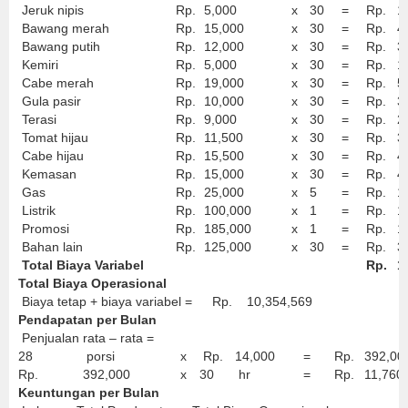
Jeruk nipis
Rp.
5,000
x
30
=
Rp.
1
Bawang merah
Rp.
15,000
x
30
=
Rp.
4
Bawang putih
Rp.
12,000
x
30
=
Rp.
3
Kemiri
Rp.
5,000
x
30
=
Rp.
1
Cabe merah
Rp.
19,000
x
30
=
Rp.
5
Gula pasir
Rp.
10,000
x
30
=
Rp.
3
Terasi
Rp.
9,000
x
30
=
Rp.
2
Tomat hijau
Rp.
11,500
x
30
=
Rp.
3
Cabe hijau
Rp.
15,500
x
30
=
Rp.
4
Kemasan
Rp.
15,000
x
30
=
Rp.
4
Gas
Rp.
25,000
x
5
=
Rp.
1
Listrik
Rp.
100,000
x
1
=
Rp.
1
Promosi
Rp.
185,000
x
1
=
Rp.
1
Bahan lain
Rp.
125,000
x
30
=
Rp.
3
Total Biaya Variabel
Rp.
1
Total Biaya Operasional
Biaya tetap + biaya variabel =
Rp.
10,354,569
Pendapatan per Bulan
Penjualan rata – rata =
28
porsi
x
Rp.
14,000
=
Rp.
392,00
Rp.
392,000
x
30
hr
=
Rp.
11,760
Keuntungan per Bulan