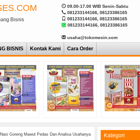
SES.COM
09.00-17.00 WIB Senin-Sabtu
081233144166, 08123386165
081233144166, 08123386165
uang Bisnis
081233144166, 08123386165
usaha@tokomesin.com
NG BISNIS
Kontak Kami
Cara Order
 Nasi Goreng Mawut Pedas Dan Analisa Usahanya
Kategori