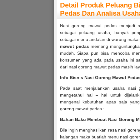
Detail Produk Peluang B
Pedas Dan Analisa Usah
Nasi goreng mawut pedas menjadi s
sebagai peluang usaha, banyak pe
sebagai menu andalan di warung makan 
mawut pedas
memang menguntungkan 
mudah. Siapa pun bisa mencoba menja
konsumen yang ada pada usaha ini san
dari nasi goreng mawut pedas masih lay
Info
Bisnis Nasi Goreng Mawut Peda
Pada saat menjalankan usaha nasi g
mengetahui hal – hal untuk dijalank
mengenai kebutuhan apas saja yang 
goreng mawut pedas :
Bahan Baku Membuat Nasi Goreng M
Bila ingin menghasilkan rasa nasi gor
kalangan maka buatlah menu nasi gor