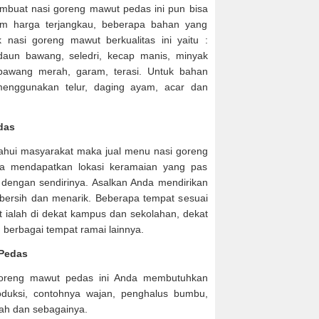
embuat nasi goreng mawut pedas ini pun bisa
am harga terjangkau, beberapa bahan yang
 nasi goreng mawut berkualitas ini yaitu :
daun bawang, seledri, kecap manis, minyak
bawang merah, garam, terasi. Untuk bahan
enggunakan telur, daging ayam, acar dan
das
etahui masyarakat maka jual menu nasi goreng
a mendapatkan lokasi keramaian yang pas
engan sendirinya. Asalkan Anda mendirikan
 bersih dan menarik. Beberapa tempat sesuai
 ialah di dekat kampus dan sekolahan, dekat
n berbagai tempat ramai lainnya.
 Pedas
goreng mawut pedas ini Anda membutuhkan
duksi, contohnya wajan, penghalus bumbu,
adah dan sebagainya.