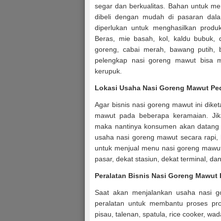
segar dan berkualitas. Bahan untuk m
dibeli dengan mudah di pasaran dal
diperlukan untuk menghasilkan produk
Beras, mie basah, kol, kaldu bubuk, 
goreng, cabai merah, bawang putih, 
pelengkap nasi goreng mawut bisa m
kerupuk.
Lokasi Usaha Nasi Goreng Mawut Pe
Agar bisnis nasi goreng mawut ini dik
mawut pada beberapa keramaian. Jik
maka nantinya konsumen akan datang d
usaha nasi goreng mawut secara rapi,
untuk menjual menu nasi goreng mawut
pasar, dekat stasiun, dekat terminal, da
Peralatan Bisnis Nasi Goreng Mawut
Saat akan menjalankan usaha nasi 
peralatan untuk membantu proses pro
pisau, talenan, spatula, rice cooker, w