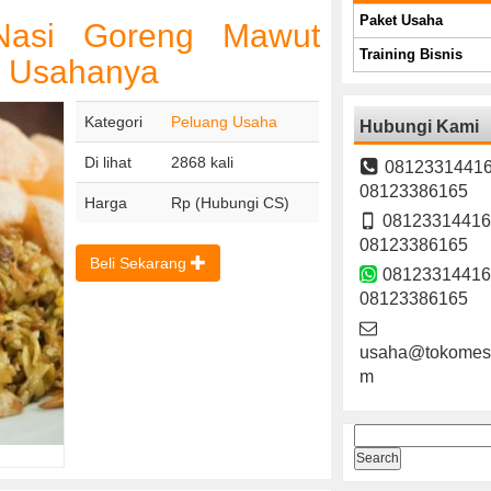
Paket Usaha
 Nasi Goreng Mawut
Training Bisnis
a Usahanya
Kategori
Peluang Usaha
Hubungi Kami
Di lihat
2868 kali
08123314416
08123386165
Harga
Rp (Hubungi CS)
08123314416
08123386165
Beli Sekarang
08123314416
08123386165
usaha@tokomesi
m
Search
for: