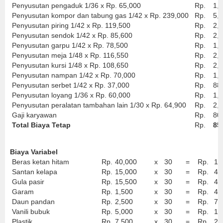
Penyusutan pengaduk 1/36 x Rp. 65,000
Rp.
1,
Penyusutan kompor dan tabung gas 1/42 x Rp. 239,000
Rp.
5,
Penyusutan piring 1/42 x Rp. 119,500
Rp.
2,
Penyusutan sendok 1/42 x Rp. 85,600
Rp.
2,
Penyusutan garpu 1/42 x Rp. 78,500
Rp.
1,
Penyusutan meja 1/48 x Rp. 116,550
Rp.
2,
Penyusutan kursi 1/48 x Rp. 108,650
Rp.
2,
Penyusutan nampan 1/42 x Rp. 70,000
Rp.
1,
Penyusutan serbet 1/42 x Rp. 37,000
Rp.
88
Penyusutan loyang 1/36 x Rp. 60,000
Rp.
1,
Penyusutan peralatan tambahan lain 1/30 x Rp. 64,900
Rp.
2,
Gaji karyawan
Rp.
80
Total Biaya Tetap
Rp.
85
Biaya Variabel
Beras ketan hitam
Rp.
40,000
x
30
=
Rp.
1,
Santan kelapa
Rp.
15,000
x
30
=
Rp.
45
Gula pasir
Rp.
15,500
x
30
=
Rp.
46
Garam
Rp.
1,500
x
30
=
Rp.
45
Daun pandan
Rp.
2,500
x
30
=
Rp.
75
Vanili bubuk
Rp.
5,000
x
30
=
Rp.
15
Plastik
Rp.
7,500
x
30
=
Rp.
22