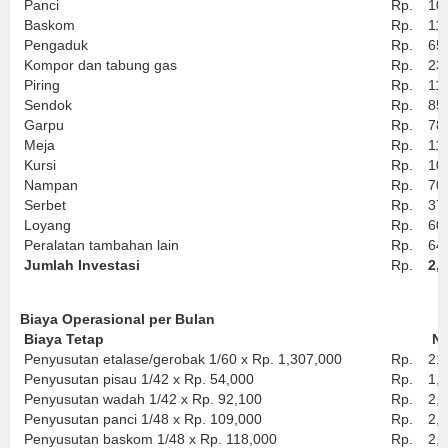
Panci
Rp.
10
Baskom
Rp.
11
Pengaduk
Rp.
65
Kompor dan tabung gas
Rp.
23
Piring
Rp.
11
Sendok
Rp.
85
Garpu
Rp.
78
Meja
Rp.
11
Kursi
Rp.
10
Nampan
Rp.
70
Serbet
Rp.
37
Loyang
Rp.
60
Peralatan tambahan lain
Rp.
64
Jumlah Investasi
Rp.
2,
Biaya Operasional per Bulan
Biaya Tetap
Ni
Penyusutan etalase/gerobak 1/60 x Rp. 1,307,000
Rp.
21
Penyusutan pisau 1/42 x Rp. 54,000
Rp.
1,
Penyusutan wadah 1/42 x Rp. 92,100
Rp.
2,
Penyusutan panci 1/48 x Rp. 109,000
Rp.
2,
Penyusutan baskom 1/48 x Rp. 118,000
Rp.
2,