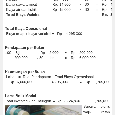
Biaya sewa tempat
Rp.
14,500
x
30
=
Rp.
43
Biaya air dan listrik
Rp.
15,000
x
30
=
Rp.
45
Total Biaya Variabel
Rp.
3,
Total Biaya Operasional
Biaya tetap + biaya variabel =
Rp.
4,295,000
Pendapatan per Bulan
100
Biji
x
Rp.
2,000
=
Rp.
200,000
200,000
x
30
hr
=
Rp.
6,000,000
Keuntungan per Bulan
Laba = Total Pendapatan – Total Biaya Operasional
Rp.
6,000,000
–
4,295,000
=
Rp.
1,705,000
Lama Balik Modal
Total Investasi / Keuntungan =
Rp.
2,724,800
:
1,705,000
Supaya bisnis
wajik ketan