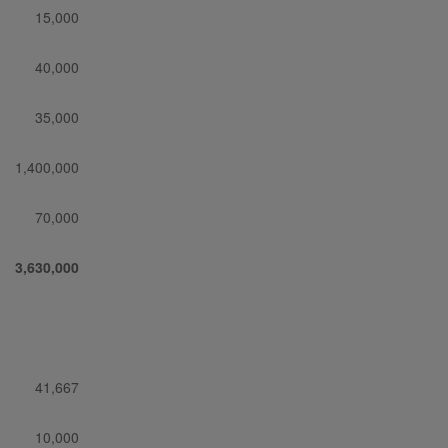
15,000
40,000
35,000
1,400,000
70,000
3,630,000
41,667
10,000