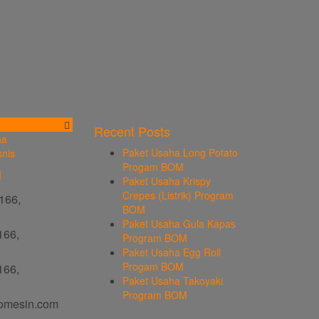
Recent Posts
ha
Paket Usaha Long Potato
snis
Progam BOM
i
Paket Usaha Krispy
Crepes (Listrik) Program
166,
BOM
Paket Usaha Gula Kapas
166,
Program BOM
Paket Usaha Egg Roll
Progam BOM
166,
Paket Usaha Takoyaki
Program BOM
omesin.com