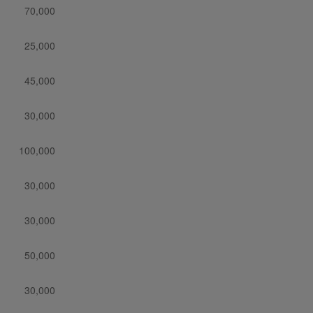
70,000
25,000
45,000
30,000
100,000
30,000
30,000
50,000
30,000