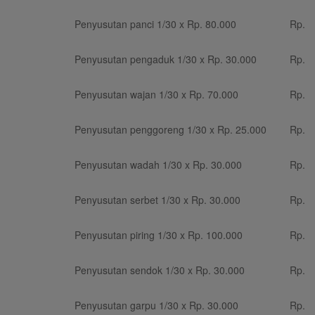
Penyusutan panci 1/30 x Rp. 80.000
Rp.
Penyusutan pengaduk 1/30 x Rp. 30.000
Rp.
Penyusutan wajan 1/30 x Rp. 70.000
Rp.
Penyusutan penggoreng 1/30 x Rp. 25.000
Rp.
Penyusutan wadah 1/30 x Rp. 30.000
Rp.
Penyusutan serbet 1/30 x Rp. 30.000
Rp.
Penyusutan piring 1/30 x Rp. 100.000
Rp.
Penyusutan sendok 1/30 x Rp. 30.000
Rp.
Penyusutan garpu 1/30 x Rp. 30.000
Rp.