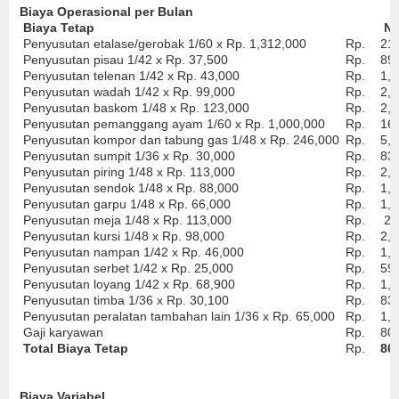
Biaya Operasional per Bulan
Biaya Tetap
Nil
Penyusutan etalase/gerobak 1/60 x Rp. 1,312,000
Rp.
21
Penyusutan pisau 1/42 x Rp. 37,500
Rp.
89
Penyusutan telenan 1/42 x Rp. 43,000
Rp.
1,
Penyusutan wadah 1/42 x Rp. 99,000
Rp.
2,
Penyusutan baskom 1/48 x Rp. 123,000
Rp.
2,
Penyusutan pemanggang ayam 1/60 x Rp. 1,000,000
Rp.
16
Penyusutan kompor dan tabung gas 1/48 x Rp. 246,000
Rp.
5,
Penyusutan sumpit 1/36 x Rp. 30,000
Rp.
83
Penyusutan piring 1/48 x Rp. 113,000
Rp.
2,
Penyusutan sendok 1/48 x Rp. 88,000
Rp.
1,
Penyusutan garpu 1/48 x Rp. 66,000
Rp.
1,
Penyusutan meja 1/48 x Rp. 113,000
Rp.
2,
Penyusutan kursi 1/48 x Rp. 98,000
Rp.
2,
Penyusutan nampan 1/42 x Rp. 46,000
Rp.
1,
Penyusutan serbet 1/42 x Rp. 25,000
Rp.
59
Penyusutan loyang 1/42 x Rp. 68,900
Rp.
1,
Penyusutan timba 1/36 x Rp. 30,100
Rp.
83
Penyusutan peralatan tambahan lain 1/36 x Rp. 65,000
Rp.
1,
Gaji karyawan
Rp.
80
Total Biaya Tetap
Rp.
86
Biaya Variabel