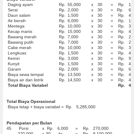
Daging ayam
Rp.
55,000
x
30
=
Rp.
1,
Serai
Rp.
2,000
x
30
=
Rp.
60
Daun salam
Rp.
1,500
x
30
=
Rp.
45
Air bersih
Rp.
6,000
x
30
=
Rp.
18
Mentega
Rp.
10,000
x
30
=
Rp.
30
Kecap manis
Rp.
15,000
x
30
=
Rp.
45
Bawang merah
Rp.
7,000
x
30
=
Rp.
21
Bawang putih
Rp.
7,000
x
30
=
Rp.
21
Cabe merah
Rp.
10,000
x
30
=
Rp.
30
Lengkuas
Rp.
1,500
x
30
=
Rp.
45
Kemiri
Rp.
3,000
x
30
=
Rp.
90
Kunyit
Rp.
1,500
x
30
=
Rp.
45
Garam
Rp.
2,000
x
30
=
Rp.
60
Biaya sewa tempat
Rp.
13,500
x
30
=
Rp.
40
Biaya air dan listrik
Rp.
14,500
x
30
=
Rp.
43
Total Biaya Variabel
Rp.
4,
Total Biaya Operasional
Biaya tetap + biaya variabel =
Rp.
5,285,000
Pendapatan per Bulan
45
Porsi
x
Rp.
6,000
=
Rp.
270,000
270,000
x
30
hr
=
Rp.
8,100,000