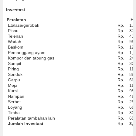
Investasi
Peralatan
Ha
Etalase/gerobak
Rp.
1,3
Pisau
Rp.
37,
Telenan
Rp.
43,
Wadah
Rp.
99,
Baskom
Rp.
12
Pemanggang ayam
Rp.
1,0
Kompor dan tabung gas
Rp.
24
Sumpit
Rp.
30,
Piring
Rp.
113
Sendok
Rp.
88,
Garpu
Rp.
66,
Meja
Rp.
113
Kursi
Rp.
98,
Nampan
Rp.
46,
Serbet
Rp.
25,
Loyang
Rp.
68,
Timba
Rp.
30,
Peralatan tambahan lain
Rp.
65,
Jumlah Investasi
Rp.
3,6