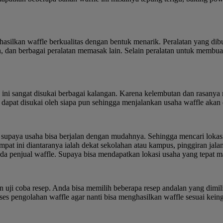
ilkan waffle berkualitas dengan bentuk menarik. Peralatan yang dibu
dan berbagai peralatan memasak lain. Selain peralatan untuk membuat 
 ini sangat disukai berbagai kalangan. Karena kelembutan dan rasanya
g dapat disukai oleh siapa pun sehingga menjalankan usaha waffle a
paya usaha bisa berjalan dengan mudahnya. Sehingga mencari lokasi u
empat ini diantaranya ialah dekat sekolahan atau kampus, pinggiran jal
 ada penjual waffle. Supaya bisa mendapatkan lokasi usaha yang tepat m
 uji coba resep. Anda bisa memilih beberapa resep andalan yang dimi
s pengolahan waffle agar nanti bisa menghasilkan waffle sesuai keing