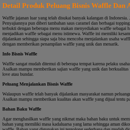
Detail Produk Peluang Bisnis Waffle Dan 
Waffle jajanan luar yang telah disukai banyak kalangan di Indonesia
Penyajiannya pun diberi tambahan saus caramel dan berbagai topping
terbukti dengan beberapa menu makan menyediakan waffle sebagai h
menjadikan waffle sebagai menu istimewa. Waffle ini memiliki kes
dijalankan sehingga siapa saja bisa mencoba menjalankan usaha waff
dengan memberikan penampilan waffle yang unik dan menarik.
Info Bisnis Waffle
Waffle sangat mudah ditemui di beberapa tempat karena pelaku usaha
Asalkan mampu memberikan sajian waffle yang unik dan berkualitas te
love atau bundar.
Peluang Menjalankan Bisnis Waffle
Walaupun waffle telah banyak dijalankan masyarakat namun peluangn
Asalkan mampu memberikan kualitas akan waffle yang dijual tentu p
Bahan Baku Waffle
Agar menghasilkan waffle yang nikmat maka bahan baku untuk membuat
bahan yang memiliki masa kadaluarsa yang lama sehingga aman dikon
waffle. Bahan yang digunakan ini tergolong sederhana dan mudah dida