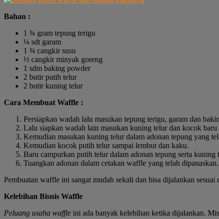
Bahan :
1 ¾ gram tepung terigu
¼ sdt garam
1 ¾ cangkir susu
½ cangkir minyak goreng
1 sdm baking powder
2 butir putih telur
2 butir kuning telur
Cara Membuat Waffle :
Persiapkan wadah lalu masukan tepung terigu, garam dan baki
Lalu siapkan wadah lain masukan kuning telur dan kocok baru
Kemudian masukan kuning telur dalam adonan tepung yang telah 
Kemudian kocok putih telur sampai lembut dan kaku.
Baru campurkan putih telur dalam adonan tepung serta kuning t
Tuangkan adonan dalam cetakan waffle yang telah dipanaskan. 
Pembuatan waffle ini sangat mudah sekali dan bisa dijalankan sesua
Kelebihan Bisnis Waffle
Peluang usaha waffle
ini ada banyak kelebihan ketika dijalankan. Mis