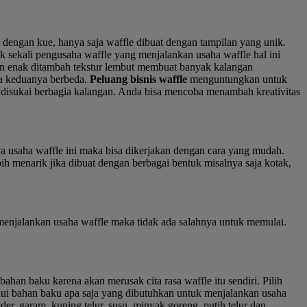
a dengan kue, hanya saja waffle dibuat dengan tampilan yang unik.
k sekali pengusaha waffle yang menjalankan usaha waffle hal ini
an enak ditambah tekstur lembut membuat banyak kalangan
ra keduanya berbeda.
Peluang bisnis waffle
menguntungkan untuk
 disukai berbagia kalangan. Anda bisa mencoba menambah kreativitas
a usaha waffle ini maka bisa dikerjakan dengan cara yang mudah.
ih menarik jika dibuat dengan berbagai bentuk misalnya saja kotak,
menjalankan usaha waffle maka tidak ada salahnya untuk memulai.
an baku karena akan merusak cita rasa waffle itu sendiri. Pilih
hui bahan baku apa saja yang dibutuhkan untuk menjalankan usaha
r, garam, kuning telur, susu, minyak goreng, putih telur dan