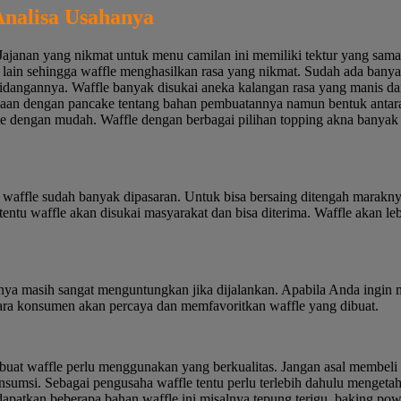
Analisa Usahanya
. Jajanan yang nikmat untuk menu camilan ini memiliki tektur yang sam
 lain sehingga waffle menghasilkan rasa yang nikmat. Sudah ada banya
idangannya. Waffle banyak disukai aneka kalangan rasa yang manis d
amaan dengan pancake tentang bahan pembuatannya namun bentuk anta
le dengan mudah. Waffle dengan berbagai pilihan topping akna banyak
 waffle sudah banyak dipasaran. Untuk bisa bersaing ditengah marakny
ntu waffle akan disukai masyarakat dan bisa diterima. Waffle akan leb
ya masih sangat menguntungkan jika dijalankan. Apabila Anda ingin 
ara konsumen akan percaya dan memfavoritkan waffle yang dibuat.
 waffle perlu menggunakan yang berkualitas. Jangan asal membeli bah
sumsi. Sebagai pengusaha waffle tentu perlu terlebih dahulu mengeta
patkan beberapa bahan waffle ini misalnya tepung terigu, baking powde