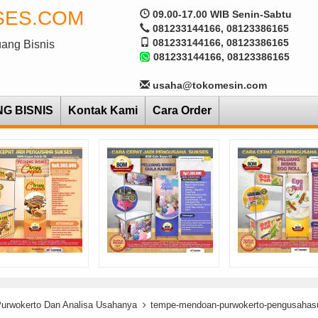
SES.COM
09.00-17.00 WIB Senin-Sabtu
081233144166, 08123386165
081233144166, 08123386165
uang Bisnis
081233144166, 08123386165
usaha@tokomesin.com
NG BISNIS
Kontak Kami
Cara Order
urwokerto Dan Analisa Usahanya
tempe-mendoan-purwokerto-pengusahas