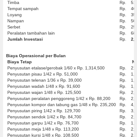
Timba
Rp.
51
Tempat sampah
Rp.
46
Loyang
Rp.
35
Nampan
Rp.
50
Serbet
Rp.
25
Peralatan tambahan lain
Rp.
68
Jumlah Investasi
Rp.
2,
Biaya Operasional per Bulan
Biaya Tetap
Ni
Penyusutan etalase/gerobak 1/60 x Rp. 1,314,500
Rp.
21
Penyusutan pisau 1/42 x Rp. 51,000
Rp.
1,
Penyusutan telenan 1/36 x Rp. 39,000
Rp.
1,
Penyusutan wadah 1/48 x Rp. 91,600
Rp.
1,
Penyusutan wajan 1/48 x Rp. 125,500
Rp.
2,
Penyusutan peralatan penggoreng 1/42 x Rp. 88,200
Rp.
2,
Penyusutan kompor dan tabung gas 1/48 x Rp. 235,200
Rp.
4,
Penyusutan piring 1/42 x Rp. 129,700
Rp.
3,
Penyusutan sendok 1/42 x Rp. 84,700
Rp.
2,
Penyusutan garpu 1/42 x Rp. 76,700
Rp.
1,
Penyusutan meja 1/48 x Rp. 113,200
Rp.
2,
Penyusutan kursi 1/48 x Rp. 108,500
Rp.
2,