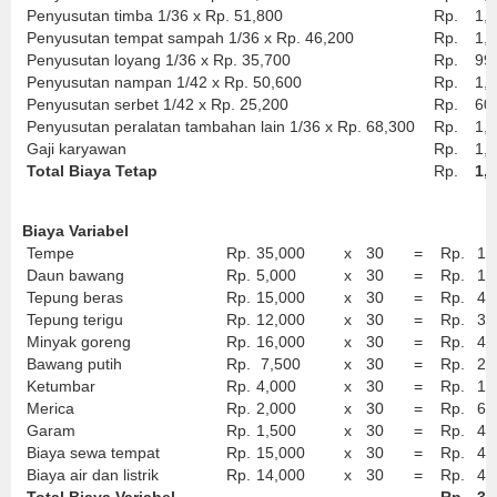
Penyusutan timba 1/36 x Rp. 51,800
Rp.
1,
Penyusutan tempat sampah 1/36 x Rp. 46,200
Rp.
1,
Penyusutan loyang 1/36 x Rp. 35,700
Rp.
99
Penyusutan nampan 1/42 x Rp. 50,600
Rp.
1,
Penyusutan serbet 1/42 x Rp. 25,200
Rp.
60
Penyusutan peralatan tambahan lain 1/36 x Rp. 68,300
Rp.
1,
Gaji karyawan
Rp.
1,
Total Biaya Tetap
Rp.
1,
Biaya Variabel
Tempe
Rp.
35,000
x
30
=
Rp.
1,
Daun bawang
Rp.
5,000
x
30
=
Rp.
15
Tepung beras
Rp.
15,000
x
30
=
Rp.
45
Tepung terigu
Rp.
12,000
x
30
=
Rp.
36
Minyak goreng
Rp.
16,000
x
30
=
Rp.
48
Bawang putih
Rp.
7,500
x
30
=
Rp.
22
Ketumbar
Rp.
4,000
x
30
=
Rp.
12
Merica
Rp.
2,000
x
30
=
Rp.
60
Garam
Rp.
1,500
x
30
=
Rp.
45
Biaya sewa tempat
Rp.
15,000
x
30
=
Rp.
45
Biaya air dan listrik
Rp.
14,000
x
30
=
Rp.
42