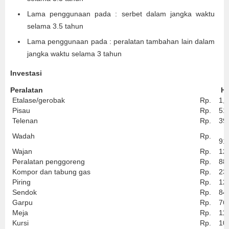
Lama penggunaan pada : serbet dalam jangka waktu
selama 3.5 tahun
Lama penggunaan pada : peralatan tambahan lain dalam
jangka waktu selama 3 tahun
Investasi
Peralatan
Ha
Etalase/gerobak
Rp.
1,
Pisau
Rp.
51
Telenan
Rp.
39
Wadah
Rp.
91
Wajan
Rp.
12
Peralatan penggoreng
Rp.
88
Kompor dan tabung gas
Rp.
23
Piring
Rp.
12
Sendok
Rp.
84
Garpu
Rp.
76
Meja
Rp.
11
Kursi
Rp.
10