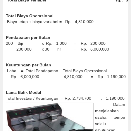
Total Biaya Variabel
Rp.
3,
Total Biaya Operasional
Biaya tetap + biaya variabel =
Rp.
4,810,000
Pendapatan per Bulan
200
Biji
x
Rp.
1,000
=
Rp.
200,000
200,000
x
30
hr
=
Rp.
6,000,000
Keuntungan per Bulan
Laba = Total Pendapatan – Total Biaya Operasional
Rp.
6,000,000
–
4,810,000
=
Rp.
1,190,000
Lama Balik Modal
Total Investasi / Keuntungan =
Rp.
2,734,700
:
1,190,000
Dalam
menjalankan
usaha tempe
selalu
dibutuhkan