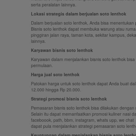
serta peralatan lainnya.
Lokasi strategis dalam berjualan soto lenthok
Dalam berjualan soto lenthok, Anda bisa menentukan pi
Bisnis soto lenthok dapat membuka warung atau rumah
pinggiran jalan raya, taman kota, sekitar kampus, deka
lainnya.
Karyawan bisnis soto lenthok
Karyawan dalam menjalankan bisnis soto lenthok bis
permulaan.
Harga jual soto lenthok
Patokan harga untuk soto lenthok dapat Anda buat da
12.000 hingga Rp 20.000.
Strategi promosi bisnis soto lenthok
Pemasaran bisnis soto lenthok bisa dilakukan dengan
Selain itu dapat memanfaatkan promosi kuliner nasi da
faceboook, path, bbm, instagram, whats upp, we chat ju
dapat pula menjalankan strategi pemasaran soto lent
Keuntungan dalam menjalankan bisnis soto lenth