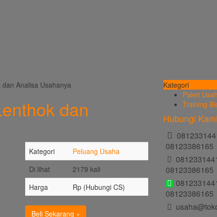
k dan Analisa Usahanya
Kategori
Paket Usa
Lenthok dan
Training Bi
Hubungi Kam
081233144
08123386165
Kategori
Peluang Usaha
081233144
Di lihat
2179 kali
08123386165
081233144
Harga
Rp (Hubungi CS)
08123386165
usaha@tok
Beli Sekarang