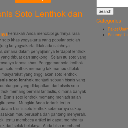
Search
for:
snis Soto Lenthok dan
Categories
Paket Usa
Pernakah Anda mencicipi gurihnya rasa
Peluang U
r soto khas yogyakarta yang popular setelah
ung ke yogyakarta tidak ada salahnya
al, dimana dalam penyajiannya terdapat lenthok.
yang dibuat dari singkong. Selain itu soto yang
asanya terasa khas. Penggemar soto lenthok
atan soto lenthok memang tak mampu ditolak
 masyarakat yang tinggi akan soto lenthok
isnis
soto lenthok
menjadi sebuah bisnis yang
euntungan yang didapatkan dari bisnis soto
nthok memang bernilai fantastis, dimana banyak
. Bisnis soto lenthok memang menjadi salah
tu pesat. Mungkin Anda tertarik terjun
e dalam bisnis soto lenthok sebenarnya cukup
asalkan mau berusaha dan pantang menyerah.
hok, tentu membeca artikel ini dapat membantu
thok dari seluk beluknya. Anda bisa memhami