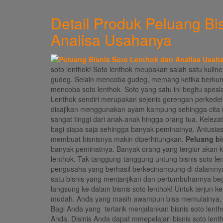
Detail Produk Peluang Bi
Analisa Usahanya
soto lenthok! Soto lenthok meupakan salah satu kuline
gudeg. Selain mencoba gudeg, memang ketika berkunj
mencoba soto lenthok. Soto yang satu ini begitu spesi
Lenthok sendiri merupakan sejenis gorengan perkedel 
disajikan menggunakan ayam kampung sehingga cita r
sangat tinggi dari anak-anak hingga orang tua. Kelez
bagi siapa saja sehingga banyak peminatnya. Antusias
membuat bisnisnya makin diperhitungkan.
Peluang b
banyak peminatnya. Banyak orang yang tergiur akan k
lenthok. Tak tanggung-tanggung untung bisnis soto le
pengusaha yang berhasil berkecinampung di dalamnya
satu bisnis yang menjanjikan dan pertumbuhannya begi
langsung ke dalam bisnis soto lenthok! Untuk terjun k
mudah. Anda yang masih awampun bisa memulainya, 
Bagi Anda yang tertarik menjalankan bisnis soto lent
Anda. Disinis Anda dapat mmepelajari bisnis soto len