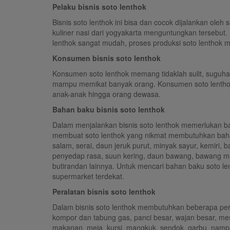
Pelaku bisnis soto lenthok
Bisnis soto lenthok ini bisa dan cocok dijalankan ole
kuliner nasi dari yogyakarta menguntungkan tersebut. 
lenthok sangat mudah, proses produksi soto lenthok
Konsumen bisnis soto lenthok
Konsumen soto lenthok memang tidaklah sulit, suguhan
mampu memikat banyak orang. Konsumen soto lenthok 
anak-anak hingga orang dewasa.
Bahan baku bisnis soto lenthok
Dalam menjalankan bisnis soto lenthok memerlukan 
membuat soto lenthok yang nikmat membutuhkan bah
salam, serai, daun jeruk purut, minyak sayur, kemiri,
penyedap rasa, suun kering, daun bawang, bawang me
butirandan lainnya. Untuk mencari bahan baku soto len
supermarket terdekat.
Peralatan bisnis soto lenthok
Dalam bisnis soto lenthok membutuhkan beberapa pera
kompor dan tabung gas, panci besar, wajan besar, mes
makanan, meja, kursi, mangkuk, sendok, garbu, nampa