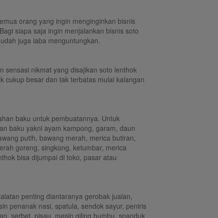
h semua orang yang ingin menginginkan bisnis
Bagi siapa saja ingin menjalankan bisnis soto
 mudah juga laba menguntungkan.
 sensasi nikmat yang disajikan soto lenthok
cukup besar dan tak terbatas mulai kalangan
bahan baku untuk pembuatannya. Untuk
an baku yakni ayam kampong, garam, daun
 bawang putih, bawang merah, merica butiran,
rah goreng, singkong, ketumbar, merica
thok bisa dijumpai di toko, pasar atau
latan penting diantaranya gerobak jualan,
in penanak nasi, spatula, sendok sayur, peniris
n, serbet, pisau, mesin giling bumbu, spanduk