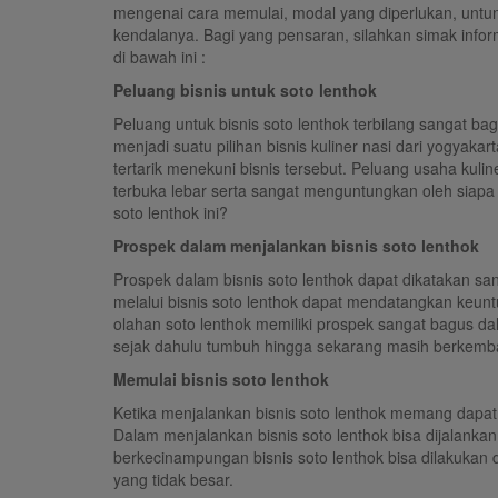
mengenai cara memulai, modal yang diperlukan, untun
kendalanya. Bagi yang pensaran, silahkan simak infor
di bawah ini :
Peluang bisnis untuk soto lenthok
Peluang untuk bisnis soto lenthok terbilang sangat bag
menjadi suatu pilihan bisnis kuliner nasi dari yogyak
tertarik menekuni bisnis tersebut. Peluang usaha kulin
terbuka lebar serta sangat menguntungkan oleh siapa 
soto lenthok ini?
Prospek dalam menjalankan bisnis soto lenthok
Prospek dalam bisnis soto lenthok dapat dikatakan 
melalui bisnis soto lenthok dapat mendatangkan keun
olahan soto lenthok memiliki prospek sangat bagus da
sejak dahulu tumbuh hingga sekarang masih berkemb
Memulai bisnis soto lenthok
Ketika menjalankan bisnis soto lenthok memang dap
Dalam menjalankan bisnis soto lenthok bisa dijalank
berkecinampungan bisnis soto lenthok bisa dilakuk
yang tidak besar.