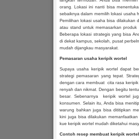
langkah termudah. Anda bisa memilih 
orang. Lokasi ini nanti bisa menentuka
sebaiknya dalam memilih lokasi usaha 
Pemilihan lokasi usaha bisa dilakukan
atau stand untuk memasarkan produk ke
Beberapa lokasi strategis yang bisa A
di dekat kampus, sekolah, pusat perbeln
mudah dijangkau masyarakat.
Pemasaran usaha keripik wortel
Supaya usaha keripik wortel dapat be
strategi pemasaran yang tepat. Strate
dengan cara membuat cita rasa keripik 
renyah dan nikmat. Dengan begitu tentu
besar. Sebenarnya keripik wortel ju
konsumen. Selain itu, Anda bisa meniti
warung bahkan juga bisa dititipkan m
kini juga bisa dilakukan memanfaatkan
kue keripik wortel mudah diketahui masya
Contoh resep membuat keripik wortel