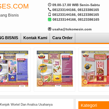
SES.COM
09.00-17.00 WIB Senin-Sabtu
081233144166, 08123386165
081233144166, 08123386165
uang Bisnis
081233144166, 08123386165
usaha@tokomesin.com
NG BISNIS
Kontak Kami
Cara Order
 Keripik Wortel Dan Analisa Usahanya
Kategori