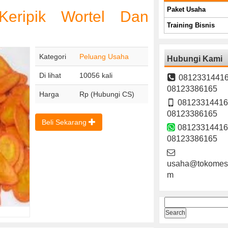
Paket Usaha
Keripik Wortel Dan
Training Bisnis
Kategori
Peluang Usaha
Hubungi Kami
Di lihat
10056 kali
08123314416
08123386165
Harga
Rp (Hubungi CS)
08123314416
08123386165
Beli Sekarang
08123314416
08123386165
usaha@tokomesi
m
Search
for: