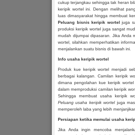
cukup terjangkau sehingga tak heran b
keripik wortel ini. Dengan melihat pan
luas dimasyarakat hingga membuat keri
Peluang bisnis keripik wortel
juga sa
produksi keripik wortel juga sangat m
mudah dijumpai dipasaran. Jika Anda m
wortel, silahkan memperhatikan infor
menjalankan suatu bisnis di bawah ini.
Info usaha keripik wortel
Produk kue keripik wortel menjadi se
berbagai kalangan. Camilan keripik wo
dimana pengolahan kue keripik wort
dalam memproduksi camilan keripik wort
Sehingga membuat usaha keripik wort
Peluang usaha keripik wortel
juga mas
memperoleh laba yang lebih menjanjika
Persiapan ketika memulai usaha kerip
Jika Anda ingin mencoba menjalanka