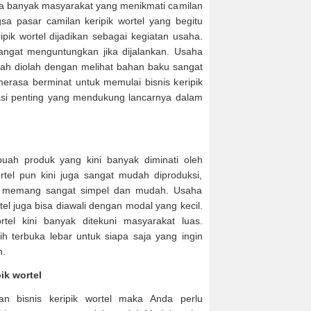
ila banyak masyarakat yang menikmati camilan
gsa pasar camilan keripik wortel yang begitu
pik wortel dijadikan sebagai kegiatan usaha.
ngat menguntungkan jika dijalankan. Usaha
udah diolah dengan melihat bahan baku sangat
erasa berminat untuk memulai bisnis keripik
masi penting yang mendukung lancarnya dalam
buah produk yang kini banyak diminati oleh
rtel pun kini juga sangat mudah diproduksi,
el memang sangat simpel dan mudah. Usaha
el juga bisa diawali dengan modal yang kecil.
el kini banyak ditekuni masyarakat luas.
ih terbuka lebar untuk siapa saja yang ingin
n.
ik wortel
n bisnis keripik wortel maka Anda perlu