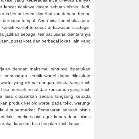
lokasi yang keberadaannya dilewati banyak
n lancar tidaknya dalam sebuah bisnis. Jadi,
harus benar-benar diperhatikan dengan benar.
 di berbagai tempat. Anda bisa membuka gerai
ripik wortel tersebut di kawasan strategis.
nda jadikan sebagai tempat usaha diantaranya
jaan, pusat kota dan berbagai lokasi lain yang
rjalan dengan maksimal tentunya diperlukan
gi pemasaran keripik wortel dapat dilakukan
wortel yang nikmat dengan tekstur yang lebih
 bisa menarik minat dari konsumen yang lebih
ga bisa dipasarkan secara langsung kepada
pkan produk keripik wortel pada toko, warung-
elalui supermarket. Pemasaran sebuah bisnis
 melalui media sosial agar keberadaan bisnis
rakat luas dan bisa berjalan lebih lancar.