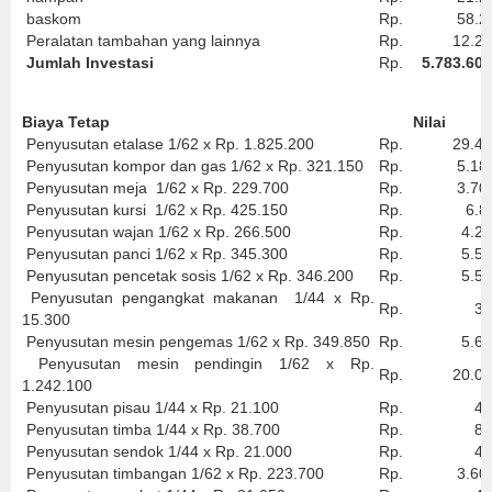
baskom
Rp.
58.20
Peralatan tambahan yang lainnya
Rp.
12.20
Jumlah Investasi
Rp.
5.783.600
Biaya Tetap
Nilai
Penyusutan etalase 1/62 x Rp. 1.825.200
Rp.
29.43
Penyusutan kompor dan gas 1/62 x Rp. 321.150
Rp.
5.18
Penyusutan meja 1/62 x Rp. 229.700
Rp.
3.70
Penyusutan kursi 1/62 x Rp. 425.150
Rp.
6.85
Penyusutan wajan 1/62 x Rp. 266.500
Rp.
4.29
Penyusutan panci 1/62 x Rp. 345.300
Rp.
5.56
Penyusutan pencetak sosis 1/62 x Rp. 346.200
Rp.
5.58
Penyusutan pengangkat makanan 1/44 x Rp.
Rp.
34
15.300
Penyusutan mesin pengemas 1/62 x Rp. 349.850
Rp.
5.64
Penyusutan mesin pendingin 1/62 x Rp.
Rp.
20.03
1.242.100
Penyusutan pisau 1/44 x Rp. 21.100
Rp.
48
Penyusutan timba 1/44 x Rp. 38.700
Rp.
88
Penyusutan sendok 1/44 x Rp. 21.000
Rp.
47
Penyusutan timbangan 1/62 x Rp. 223.700
Rp.
3.60