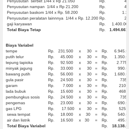
Penyusutan serbet 1/44 x Rp 21.050
Rp.
47
Penyusutan nampan 1/44 x Rp 21.200
Rp.
48
Penyusutan baskom 1/44 x Rp. 58.200
Rp.
1.32
Penyusutan peralatan lainnnya 1/44 x Rp. 12.200
Rp.
27
gaji karyawan
Rp.
1.400.00
Total Biaya Tetap
Rp.
1.494.661
Biaya Variabel
tempe
Rp.
231.500
x
30
=
Rp.
6.945.0
putih telur
Rp.
45.000
x
30
=
Rp.
1.350.0
tepung tapioka
Rp.
92.500
x
30
=
Rp.
2.775.
minyak jagung
Rp.
33.000
x
30
=
Rp.
990.0
bawang putih
Rp.
56.000
x
30
=
Rp.
1.680.0
gula pasir
Rp.
24.500
x
30
=
Rp.
735.0
garam
Rp.
7.000
x
30
=
Rp.
210.0
lada bubuk
Rp.
15.600
x
30
=
Rp.
468.0
pembungkus sosis
Rp.
24.500
x
30
=
Rp.
735.0
pengemas
Rp.
23.000
x
30
=
Rp.
690.0
gas LPG
Rp.
17.500
x
30
=
Rp.
525.0
sewa tempat
Rp.
18.000
x
30
=
Rp.
540.0
air dan listrik
Rp.
16.500
x
30
=
Rp.
495.0
Total Biaya Variabel
Rp.
18.138.0