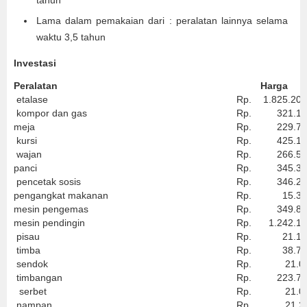
tahun
Lama dalam pemakaian dari : peralatan lainnya selama
waktu 3,5 tahun
Investasi
Peralatan
Harga
etalase
Rp.
1.825.200
kompor dan gas
Rp.
321.15
meja
Rp.
229.70
kursi
Rp.
425.15
wajan
Rp.
266.50
panci
Rp.
345.30
pencetak sosis
Rp.
346.20
pengangkat makanan
Rp.
15.30
mesin pengemas
Rp.
349.85
mesin pendingin
Rp.
1.242.10
pisau
Rp.
21.10
timba
Rp.
38.70
sendok
Rp.
21.00
timbangan
Rp.
223.70
serbet
Rp.
21.05
nampan
Rp.
21.20