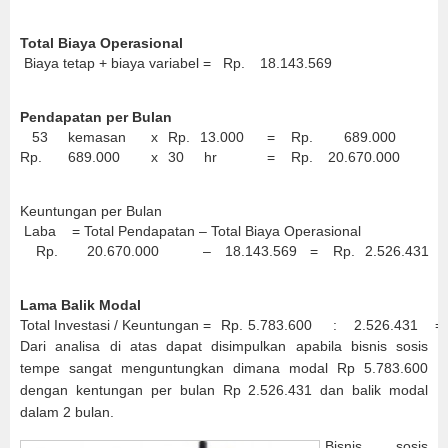
Total Biaya Operasional
Biaya tetap + biaya variabel =
Rp.
18.143.569
Pendapatan per Bulan
53
kemasan
x
Rp.
13.000
=
Rp.
689.000
Rp.
689.000
x
30
hr
=
Rp.
20.670.000
Keuntungan per Bulan
Laba = Total Pendapatan – Total Biaya Operasional
Rp.
20.670.000
–
18.143.569
=
Rp.
2.526.431
Lama Balik Modal
Total Investasi / Keuntungan =
Rp.
5.783.600
:
2.526.431
=
Dari analisa di atas dapat disimpulkan apabila bisnis sosis
tempe sangat menguntungkan dimana modal Rp 5.783.600
dengan kentungan per bulan Rp 2.526.431 dan balik modal
dalam 2 bulan.
Bisnis sosis