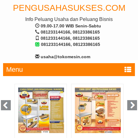
PENGUSAHASUKSES.COM
Info Peluang Usaha dan Peluang Bisnis
09.00-17.00 WIB Senin-Sabtu
081233144166, 08123386165
081233144166, 08123386165
081233144166, 08123386165
usaha@tokomesin.com
Menu