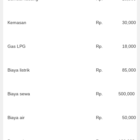
Kemasan
Rp.
30,000
Gas LPG
Rp.
18,000
Biaya listrik
Rp.
85,000
Biaya sewa
Rp.
500,000
Biaya air
Rp.
50,000