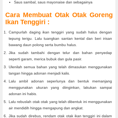
Saus sambal, saus mayonaise dan sebagainya
Cara Membuat Otak Otak Goreng
Ikan Tenggiri :
Campurlah daging ikan tenggiri yang sudah halus dengan
tepung terigu. Lalu tuangkan santan kental dan beri irisan
bawang daun polong serta bumbu halus.
Jika sudah tambahi dengan telur dan bahan penyedap
seperti garam, merica bubuk dan gula pasir.
Ulenilah semua bahan yang telah dimasukan menggunakan
tangan hingga adonan menjadi kalis.
Lalu ambil adonan seperlunya dan bentuk memanjang
menggunakan ukuran yang diinginkan, lakukan sampai
adonan ini habis.
Lalu rebuslah otak otak yang telah dibentuk ini menggunakan
air mendidih hingga mengapung dan angkat.
Jika sudah direbus, rendam otak otak ikan tenggiri ini dalam