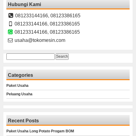
Hubungi Kami
081233144166, 08123386165
081233144166, 08123386165
081233144166, 08123386165
usaha@tokomesin.com
Search
for:
Categories
Paket Usaha
Peluang Usaha
Recent Posts
Paket Usaha Long Potato Progam BOM