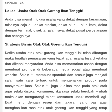
sebagainya.
Lokasi Usaha Otak Otak Goreng Ikan Tenggiri
Anda bisa memilih lokasi usaha yang dekat dengan keramaian,
misalnya saja di dekat stasiun, dekat alun – alun kota, dekat
dengan terminal, disekitar jalan raya, dekat pusat perbelanjaan
dan sebagainya.
Strategis Bisnis Otak Otak Goreng Ikan Tenggiri
Ketika usaha otak otak goreng ikan tenggiri ini telah dibangun
maka buatlah pemasaran yang tepat agar usaha bisa diketahui
dan dikenal masyarakat. Anda bisa memasarkan usaha dengan
membuat promosi di beberapa media social atau membuat
website. Selain itu membuat spanduk dan brosur juga menjadi
salah satu cara terbaik untuk mengenalkan produk pada
masyarakat luas. Selain itu jaga kualitas rasa pada otak otak
agar selalu disukai konsumen, jika rasa selalu berubah – ubah
maka akan mengurangi minat konsumen untuk membeli lagi.
Buat menu dengan resep dan takaran yang pas agar
menghasilkan rasa otak otak goreng ikan tenggiri yang tetap