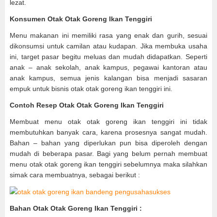
lezat.
Konsumen
Otak Otak Goreng Ikan Tenggiri
Menu makanan ini memiliki rasa yang enak dan gurih, sesuai
dikonsumsi untuk camilan atau kudapan. Jika membuka usaha
ini, target pasar begitu meluas dan mudah didapatkan. Seperti
anak – anak sekolah, anak kampus, pegawai kantoran atau
anak kampus, semua jenis kalangan bisa menjadi sasaran
empuk untuk bisnis otak otak goreng ikan tenggiri ini.
Contoh Resep
Otak Otak Goreng Ikan Tenggiri
Membuat menu otak otak goreng ikan tenggiri ini tidak
membutuhkan banyak cara, karena prosesnya sangat mudah.
Bahan – bahan yang diperlukan pun bisa diperoleh dengan
mudah di beberapa pasar. Bagi yang belum pernah membuat
menu otak otak goreng ikan tenggiri sebelumnya maka silahkan
simak cara membuatnya, sebagai berikut :
Bahan Otak Otak Goreng Ikan Tenggiri :