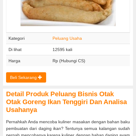
Kategori
Peluang Usaha
Di lihat
12595 kali
Harga
Rp (Hubungi CS)
Beli Sekarang
Detail Produk Peluang Bisnis Otak
Otak Goreng Ikan Tenggiri Dan Analisa
Usahanya
Pernahkah Anda mencoba kuliner masakan dengan bahan baku
pembuatan dari daging ikan? Tentunya semua kalangan sudah
pernah mencobanya karena kuliner dengan bahan daging ayam