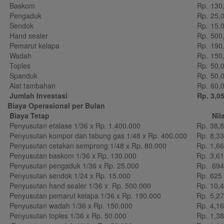
Baskom
Rp.
130
Pengaduk
Rp.
25,
Sendok
Rp.
15,
Hand sealer
Rp.
500
Pemarut kelapa
Rp.
190
Wadah
Rp.
150
Toples
Rp.
50,
Spanduk
Rp.
50,
Alat tambahan
Rp.
60,
Jumlah Investasi
Rp.
3,0
Biaya Operasional per Bulan
Biaya Tetap
Nila
Penyusutan etalase 1/36 x Rp. 1.400.000
Rp.
38,
Penyusutan kompor dan tabung gas 1/48 x Rp. 400.000
Rp.
8,3
Penyusutan cetakan semprong 1/48 x Rp. 80.000
Rp.
1,6
Penyusutan baskom 1/36 x Rp. 130.000
Rp.
3,6
Penyusutan pengaduk 1/36 x Rp. 25.000
Rp.
694
Penyusutan sendok 1/24 x Rp. 15.000
Rp.
625
Penyusutan hand sealer 1/36 x Rp. 500.000
Rp.
10,
Penyusutan pemarut kelapa 1/36 x Rp. 190.000
Rp.
5,2
Penyusutan wadah 1/36 x Rp. 150.000
Rp.
4,1
Penyusutan toples 1/36 x Rp. 50.000
Rp.
1,3