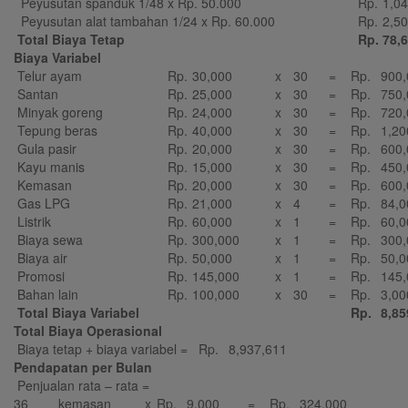
Peyusutan spanduk 1/48 x Rp. 50.000
Rp.
1,0
Peyusutan alat tambahan 1/24 x Rp. 60.000
Rp.
2,5
Total Biaya Tetap
Rp.
78,
Biaya Variabel
Telur ayam
Rp.
30,000
x
30
=
Rp.
900,
Santan
Rp.
25,000
x
30
=
Rp.
750,
Minyak goreng
Rp.
24,000
x
30
=
Rp.
720,
Tepung beras
Rp.
40,000
x
30
=
Rp.
1,20
Gula pasir
Rp.
20,000
x
30
=
Rp.
600,
Kayu manis
Rp.
15,000
x
30
=
Rp.
450,
Kemasan
Rp.
20,000
x
30
=
Rp.
600,
Gas LPG
Rp.
21,000
x
4
=
Rp.
84,0
Listrik
Rp.
60,000
x
1
=
Rp.
60,0
Biaya sewa
Rp.
300,000
x
1
=
Rp.
300,
Biaya air
Rp.
50,000
x
1
=
Rp.
50,0
Promosi
Rp.
145,000
x
1
=
Rp.
145,
Bahan lain
Rp.
100,000
x
30
=
Rp.
3,00
Total Biaya Variabel
Rp.
8,85
Total Biaya Operasional
Biaya tetap + biaya variabel =
Rp.
8,937,611
Pendapatan per Bulan
Penjualan rata – rata =
36
kemasan
x
Rp.
9,000
=
Rp.
324,000