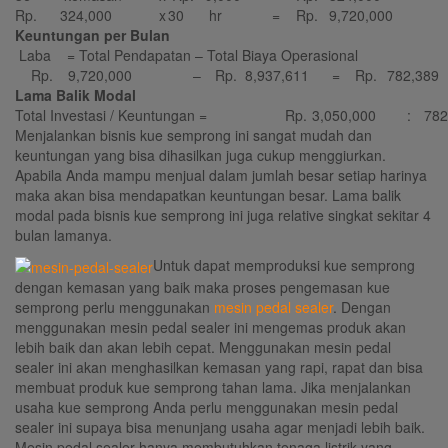
Rp.
324,000
x
30
hr
=
Rp.
9,720,000
Keuntungan per Bulan
Laba = Total Pendapatan – Total Biaya Operasional
Rp.
9,720,000
–
Rp.
8,937,611
=
Rp.
782,389
Lama Balik Modal
Total Investasi / Keuntungan =
Rp.
3,050,000
:
782
Menjalankan bisnis kue semprong ini sangat mudah dan
keuntungan yang bisa dihasilkan juga cukup menggiurkan.
Apabila Anda mampu menjual dalam jumlah besar setiap harinya
maka akan bisa mendapatkan keuntungan besar. Lama balik
modal pada bisnis kue semprong ini juga relative singkat sekitar 4
bulan lamanya.
Untuk dapat memproduksi kue semprong
dengan kemasan yang baik maka proses pengemasan kue
semprong perlu menggunakan
mesin pedal sealer
. Dengan
menggunakan mesin pedal sealer ini mengemas produk akan
lebih baik dan akan lebih cepat. Menggunakan mesin pedal
sealer ini akan menghasilkan kemasan yang rapi, rapat dan bisa
membuat produk kue semprong tahan lama. Jika menjalankan
usaha kue semprong Anda perlu menggunakan mesin pedal
sealer ini supaya bisa menunjang usaha agar menjadi lebih baik.
Mesin pedal sealer hanya membutuhkan tenaga listrik yang