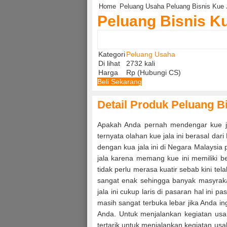
Home
Peluang Usaha
Peluang Bisnis Kue 
Peluang Bisnis K
Kategori
Peluang Usaha
Di lihat
2732 kali
Harga
Rp (Hubungi CS)
Beli Sekarang
Detail Produk Peluang B
Apakah Anda pernah mendengar kue jal
ternyata olahan kue jala ini berasal da
dengan kua jala ini di Negara Malaysia 
jala karena memang kue ini memiliki b
tidak perlu merasa kuatir sebab kini tel
sangat enak sehingga banyak masyrak
jala ini cukup laris di pasaran hal ini
masih sangat terbuka lebar jika Anda i
Anda. Untuk menjalankan kegiatan us
tertarik untuk menjalankan kegiatan usah