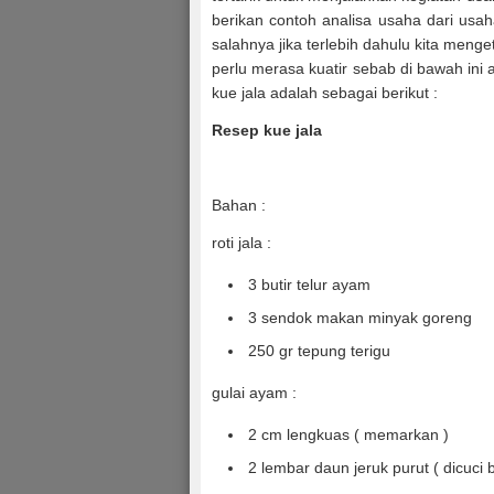
berikan contoh analisa usaha dari usa
salahnya jika terlebih dahulu kita meng
perlu merasa kuatir sebab di bawah in
kue jala adalah sebagai berikut :
Resep kue jala
Bahan :
roti jala :
3 butir telur ayam
3 sendok makan minyak goreng
250 gr tepung terigu
gulai ayam :
2 cm lengkuas ( memarkan )
2 lembar daun jeruk purut ( dicuci b