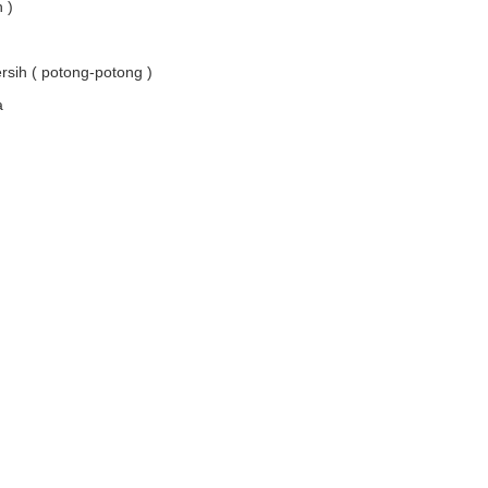
 )
sih ( potong-potong )
a