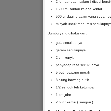
2 lembar daun salam ( dicuci bersih
1500 ml santan kelapa kental
500 gr daging ayam yang sudah ber
minyak untuk menumis secukupny
Bumbu yang dihaluskan :
gula secukupnya
garam secukupnya
2 cm kunyit
penyedap rasa secukupnya
5 butir bawang merah
3 siung bawang putih
1/2 sendok teh ketumbar
1 cm jahe
2 butir kemiri ( sangrai )