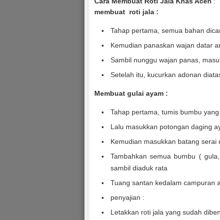
Cara Membuat Roti Jala Khas Aceh
:
membuat roti jala :
Tahap pertama, semua bahan dicamp
Kemudian panaskan wajan datar ant
Sambil nunggu wajan panas, masukka
Setelah itu, kucurkan adonan diata
Membuat gulai ayam :
Tahap pertama, tumis bumbu yang
Lalu masukkan potongan daging a
Kemudian masukkan batang serai 
Tambahkan semua bumbu ( gula,
sambil diaduk rata
Tuang santan kedalam campuran a
penyajian :
Letakkan roti jala yang sudah dibent