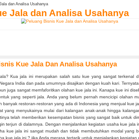
Jala dan Analisa Usahanya
ue Jala dan Analisa Usahanya
isnis Kue Jala Dan Analisa Usahanya
a? Kua jala ini merupakan salah satu kue yang sangat terkenal d
ri Negara India dan pada umumnya disajikan dengan kuah kari. Ternyata
pun juga sangat memfaforitkan olahan kue jala ini. Kanapa kue ini dise
entuk yang seperti jala. Anda yang belum pernah mencicipi olahan 
ah banyak restoran-restoran yang ada di Indonesia yang menjual kue jala 
at yang menyukainya mulai dari kalangan anak-anak hingga kalang
 pastinya telah memberikan kesempatan bisnis yang sangat baik untuk d
ngin terjun di dalamnya. Dengan menjalankan kegiatan usaha kue jala
aha kue jala ini sangat mudah dan tidak membutuhkan modal yang 
a kue jala ini ? jika Anda merasa tertarik untuk menjalankan kegiatan 