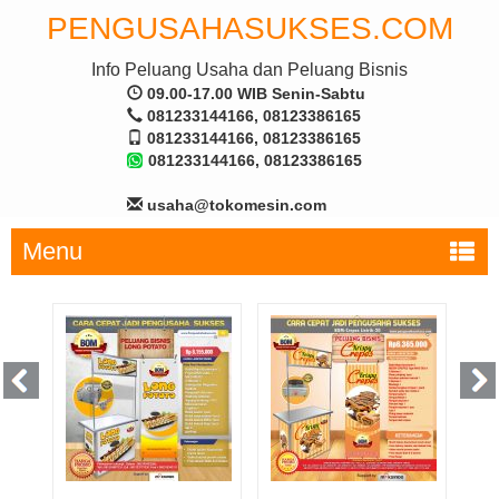
PENGUSAHASUKSES.COM
Info Peluang Usaha dan Peluang Bisnis
09.00-17.00 WIB Senin-Sabtu
081233144166, 08123386165
081233144166, 08123386165
081233144166, 08123386165
usaha@tokomesin.com
Menu