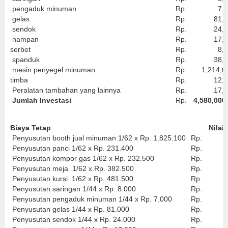
pengaduk minuman
Rp.
7,00
gelas
Rp.
81,0
sendok
Rp.
24,0
nampan
Rp.
17,0
serbet
Rp.
8,50
spanduk
Rp.
38,0
mesin penyegel minuman
Rp.
1,214,0
timba
Rp.
12,5
Peralatan tambahan yang lainnya
Rp.
17,0
Jumlah Investasi
Rp.
4,580,000
Biaya Tetap
Nilai
Penyusutan booth jual minuman 1/62 x Rp. 1.825.100
Rp.
29
Penyusutan panci 1/62 x Rp. 231.400
Rp.
3,
Penyusutan kompor gas 1/62 x Rp. 232.500
Rp.
3,
Penyusutan meja 1/62 x Rp. 382.500
Rp.
6,
Penyusutan kursi 1/62 x Rp. 481.500
Rp.
7,
Penyusutan saringan 1/44 x Rp. 8.000
Rp.
1
Penyusutan pengaduk minuman 1/44 x Rp. 7.000
Rp.
1
Penyusutan gelas 1/44 x Rp. 81.000
Rp.
1,
Penyusutan sendok 1/44 x Rp. 24.000
Rp.
5