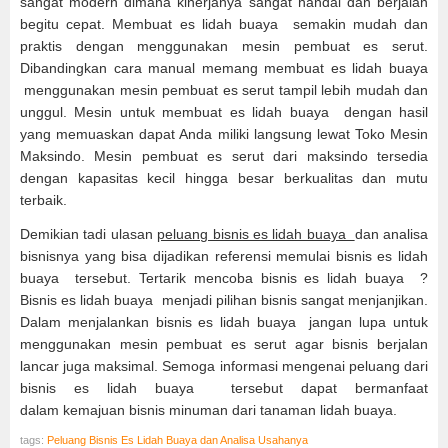
sangat modern dimana kinerjanya sangat handal dan berjalan
begitu cepat. Membuat es lidah buaya semakin mudah dan
praktis dengan menggunakan mesin pembuat es serut.
Dibandingkan cara manual memang membuat es lidah buaya
menggunakan mesin pembuat es serut tampil lebih mudah dan
unggul. Mesin untuk membuat es lidah buaya dengan hasil
yang memuaskan dapat Anda miliki langsung lewat Toko Mesin
Maksindo. Mesin pembuat es serut dari maksindo tersedia
dengan kapasitas kecil hingga besar berkualitas dan mutu
terbaik.
Demikian tadi ulasan
peluang bisnis es lidah buaya
dan analisa
bisnisnya yang bisa dijadikan referensi memulai bisnis es lidah
buaya tersebut. Tertarik mencoba bisnis es lidah buaya ?
Bisnis es lidah buaya menjadi pilihan bisnis sangat menjanjikan.
Dalam menjalankan bisnis es lidah buaya jangan lupa untuk
menggunakan mesin pembuat es serut agar bisnis berjalan
lancar juga maksimal. Semoga informasi mengenai peluang dari
bisnis es lidah buaya tersebut dapat bermanfaat
dalam kemajuan bisnis minuman dari tanaman lidah buaya.
tags:
Peluang Bisnis Es Lidah Buaya dan Analisa Usahanya