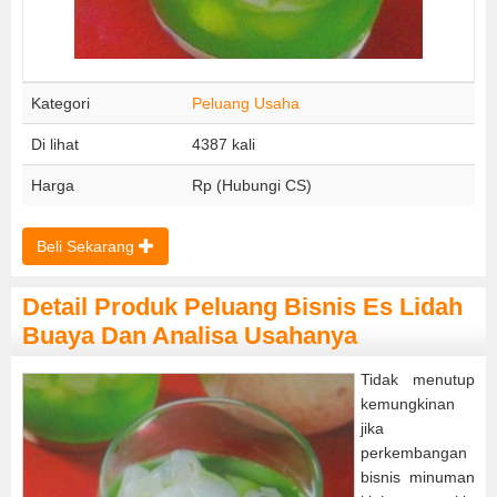
Kategori
Peluang Usaha
Di lihat
4387 kali
Harga
Rp (Hubungi CS)
Beli Sekarang
Detail Produk Peluang Bisnis Es Lidah
Buaya Dan Analisa Usahanya
Tidak menutup
kemungkinan
jika
perkembangan
bisnis minuman