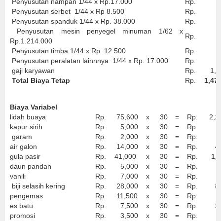
Penyusutan nampan 1/44 x Rp.17.000
Rp.
3
Penyusutan serbet 1/44 x Rp 8.500
Rp.
1
Penyusutan spanduk 1/44 x Rp. 38.000
Rp.
8
Penyusutan mesin penyegel minuman 1/62 x
Rp.
19
Rp.1.214.000
Penyusutan timba 1/44 x Rp. 12.500
Rp.
2
Penyusutan peralatan lainnnya 1/44 x Rp. 17.000
Rp.
3
gaji karyawan
Rp.
1,40
Total Biaya Tetap
Rp.
1,475
Biaya Variabel
lidah buaya
Rp.
75,600
x
30
=
Rp.
2,26
kapur sirih
Rp.
5,000
x
30
=
Rp.
150
garam
Rp.
2,000
x
30
=
Rp.
60
air galon
Rp.
14,000
x
30
=
Rp.
420
gula pasir
Rp.
41,000
x
30
=
Rp.
1,23
daun pandan
Rp.
5,000
x
30
=
Rp.
150
vanili
Rp.
7,000
x
30
=
Rp.
210
biji selasih kering
Rp.
28,000
x
30
=
Rp.
840
pengemas
Rp.
11,500
x
30
=
Rp.
345
es batu
Rp.
7,500
x
30
=
Rp.
225
promosi
Rp.
3,500
x
30
=
Rp.
105