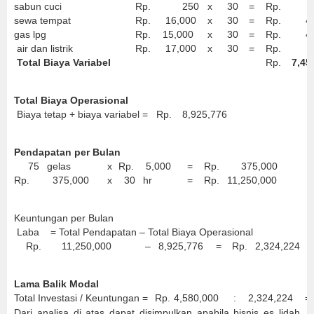
sabun cuci
Rp.
250
x
30
=
Rp.
7,
sewa tempat
Rp.
16,000
x
30
=
Rp.
480
gas lpg
Rp.
15,000
x
30
=
Rp.
450
air dan listrik
Rp.
17,000
x
30
=
Rp.
510
Total Biaya Variabel
Rp.
7,45
Total Biaya Operasional
Biaya tetap + biaya variabel =
Rp.
8,925,776
Pendapatan per Bulan
75
gelas
x
Rp.
5,000
=
Rp.
375,000
Rp.
375,000
x
30
hr
=
Rp.
11,250,000
Keuntungan per Bulan
Laba = Total Pendapatan – Total Biaya Operasional
Rp.
11,250,000
–
8,925,776
=
Rp.
2,324,224
Lama Balik Modal
Total Investasi / Keuntungan =
Rp.
4,580,000
:
2,324,224
=
Dari analisa di atas dapat disimpulkan apabila bisnis es lidah