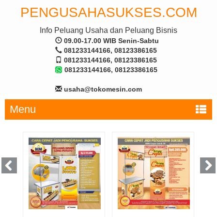
PENGUSAHASUKSES.COM
Info Peluang Usaha dan Peluang Bisnis
09.00-17.00 WIB Senin-Sabtu
081233144166, 08123386165
081233144166, 08123386165
081233144166, 08123386165
usaha@tokomesin.com
Menu