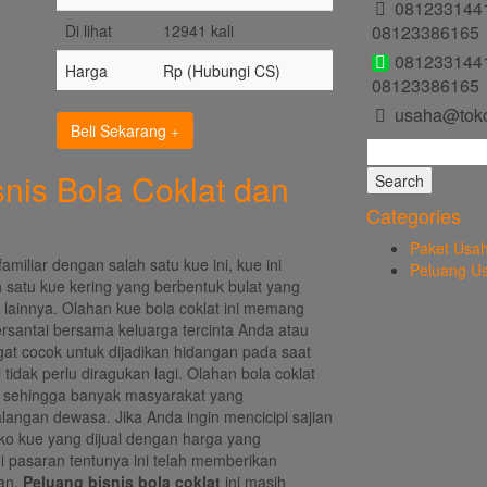
081233144
Di lihat
12941 kali
08123386165
081233144
Harga
Rp (Hubungi CS)
08123386165
usaha@tok
Beli Sekarang
Search
for:
snis Bola Coklat dan
Categories
Paket Usa
miliar dengan salah satu kue ini, kue ini
Peluang U
 satu kue kering yang berbentuk bulat yang
 lainnya. Olahan kue bola coklat ini memang
santai bersama keluarga tercinta Anda atau
gat cocok untuk dijadikan hidangan pada saat
 tidak perlu diragukan lagi. Olahan bola coklat
is sehingga banyak masyarakat yang
angan dewasa. Jika Anda ingin mencicipi sajian
oko kue yang dijual dengan harga yang
 di pasaran tentunya ini telah memberikan
kan.
Peluang bisnis bola coklat
ini masih