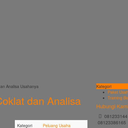
 dan Analisa Usahanya
Kategori
Paket Usa
Coklat dan Analisa
Training Bi
Hubungi Kam
081233144
08123386165
Kategori
Peluang Usaha