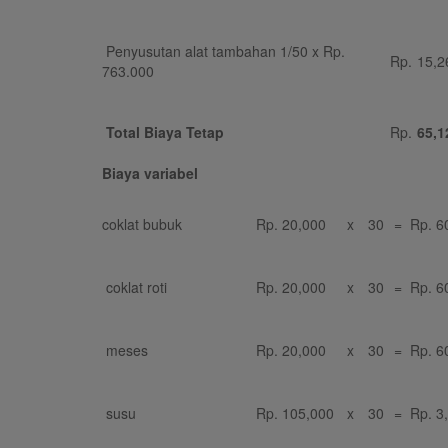
Penyusutan alat tambahan 1/50 x Rp.
Rp.
15,2
763.000
Total Biaya Tetap
Rp.
65,1
Biaya variabel
coklat bubuk
Rp.
20,000
x
30
=
Rp.
6
coklat roti
Rp.
20,000
x
30
=
Rp.
6
meses
Rp.
20,000
x
30
=
Rp.
6
susu
Rp.
105,000
x
30
=
Rp.
3