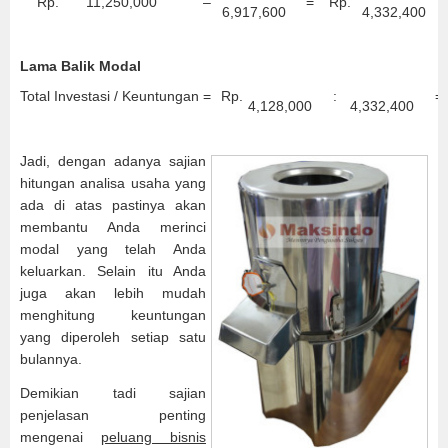
Rp.
11,250,000
–
=
Rp.
6,917,600
4,332,400
Lama Balik Modal
Total Investasi / Keuntungan =
Rp.
:
=
4,128,000
4,332,400
Jadi, dengan adanya sajian
hitungan analisa usaha yang
ada di atas pastinya akan
membantu Anda merinci
modal yang telah Anda
keluarkan. Selain itu Anda
juga akan lebih mudah
menghitung keuntungan
yang diperoleh setiap satu
bulannya.
Demikian tadi sajian
penjelasan penting
mengenai
peluang bisnis