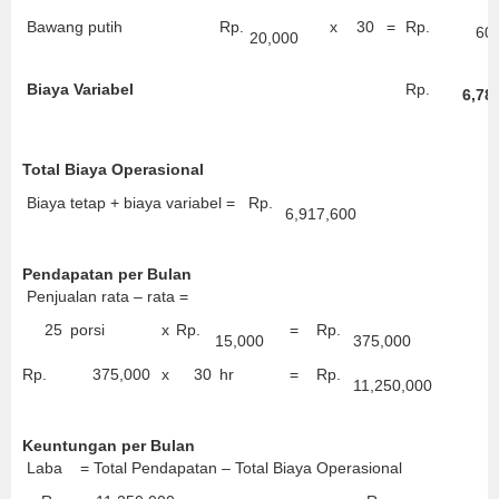
Bawang putih
Rp.
x
30
=
Rp.
60
20,000
Biaya Variabel
Rp.
6,78
Total Biaya Operasional
Biaya tetap + biaya variabel =
Rp.
6,917,600
Pendapatan per Bulan
Penjualan rata – rata =
25
porsi
x
Rp.
=
Rp.
15,000
375,000
Rp.
375,000
x
30
hr
=
Rp.
11,250,000
Keuntungan per Bulan
Laba = Total Pendapatan – Total Biaya Operasional