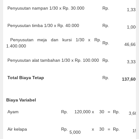
Penyusutan nampan 1/30 x Rp. 30.000
Rp.
1,333
Penyusutan timba 1/30 x Rp. 40.000
Rp.
1,000
Penyusutan meja dan kursi 1/30 x Rp.
Rp.
46,667
1.400.000
Penyusutan alat tambahan 1/30 x Rp. 100.000
Rp.
3,333
Total Biaya Tetap
Rp.
137,600
Biaya Variabel
Ayam
Rp.
120,000
x
30
=
Rp.
3,60
Air kelapa
Rp.
x
30
=
Rp.
15
5,000