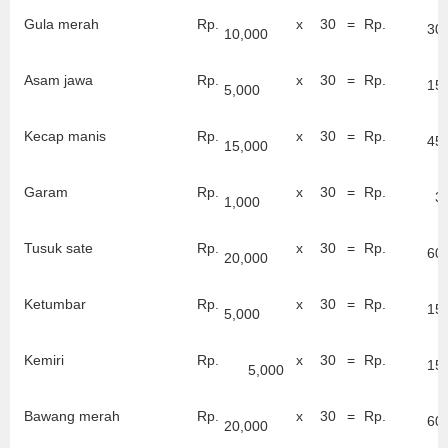
Gula merah
Rp.
x
30
=
Rp.
30
10,000
Asam jawa
Rp.
x
30
=
Rp.
15
5,000
Kecap manis
Rp.
x
30
=
Rp.
45
15,000
Garam
Rp.
x
30
=
Rp.
3
1,000
Tusuk sate
Rp.
x
30
=
Rp.
60
20,000
Ketumbar
Rp.
x
30
=
Rp.
15
5,000
Kemiri
Rp.
x
30
=
Rp.
15
5,000
Bawang merah
Rp.
x
30
=
Rp.
60
20,000