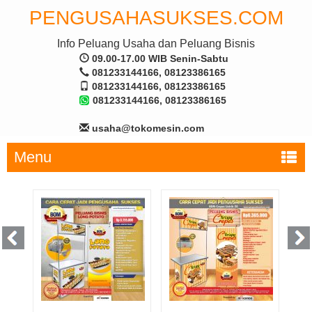
PENGUSAHASUKSES.COM
Info Peluang Usaha dan Peluang Bisnis
09.00-17.00 WIB Senin-Sabtu
081233144166, 08123386165
081233144166, 08123386165
081233144166, 08123386165
usaha@tokomesin.com
Menu