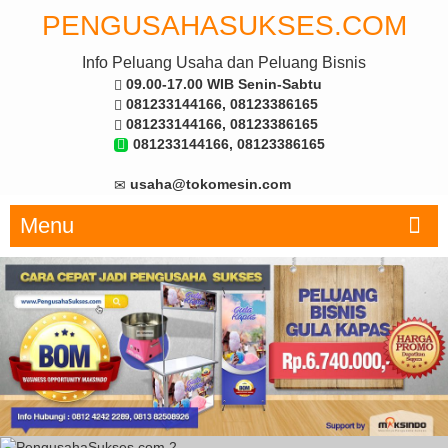
PENGUSAHASUKSES.COM
Info Peluang Usaha dan Peluang Bisnis
09.00-17.00 WIB Senin-Sabtu
081233144166, 08123386165
081233144166, 08123386165
081233144166, 08123386165
usaha@tokomesin.com
Menu