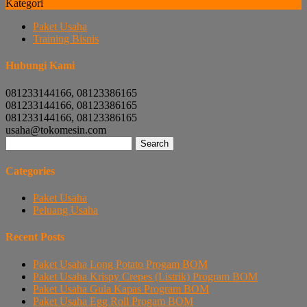
Kategori
Paket Usaha
Training Bisnis
Hubungi Kami
081233144166, 08123386165
081233144166, 08123386165
081233144166, 08123386165
usaha@tokomesin.com
Search
for:
Categories
Paket Usaha
Peluang Usaha
Recent Posts
Paket Usaha Long Potato Progam BOM
Paket Usaha Krispy Crepes (Listrik) Program BOM
Paket Usaha Gula Kapas Program BOM
Paket Usaha Egg Roll Progam BOM