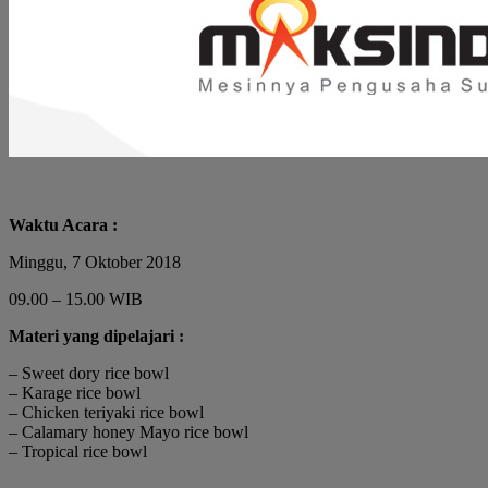
Waktu Acara :
Minggu, 7 Oktober 2018
09.00 – 15.00 WIB
Materi yang dipelajari :
– Sweet dory rice bowl
– Karage rice bowl
– Chicken teriyaki rice bowl
– Calamary honey Mayo rice bowl
– Tropical rice bowl