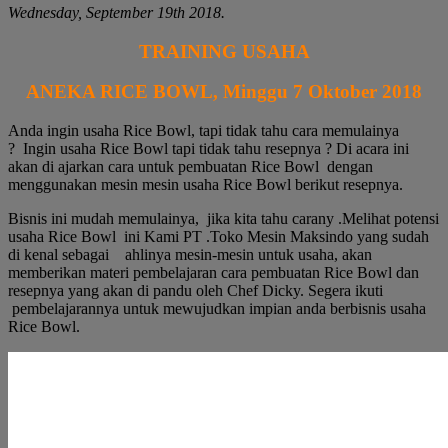
Wednesday, September 19th 2018.
TRAINING USAHA
ANEKA RICE BOWL,
Minggu 7 Oktober 2018
Anda ingin usaha Rice Bowl, tapi tidak tahu cara memulainya
? Ingin usaha Rice Bowl tapi tidak tahu resepnya ? Di acara ini
akan di ajarkan cara untuk pembuatan Rice Bowl dengan
menggunakan mesin mesin usaha Rice Bowl berikut resepnya.
Bisnis ini mudah memulainya, jika kita tahu carany .Melihat potensi
usaha Rice Bowl ini Kami PT .Toko Mesin Maksindo yang sudah
di kenal sebagai ahlinya mesin-mesin untuk usaha, akan
memberikan materi pembelajaran cara pembuatan Rice Bowl dan
resepnya yang akan di pandu oleh Chef Dicky. Segera ikuti
pembelajarannya untuk mewujudkan impian anda berbisnis usaha
Rice Bowl.