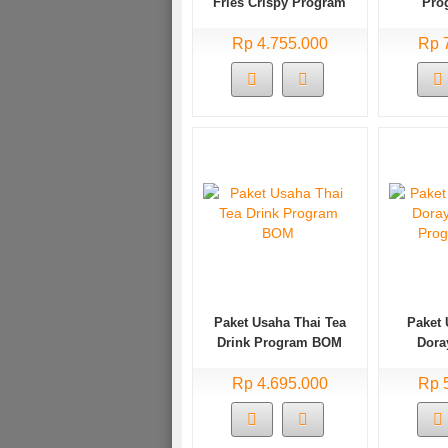
Fries Crispy Program
Pro
BOM
Rp 4.755.000
Rp 
Paket Usaha Thai Tea
Paket
Drink Program BOM
Doray
Pro
Rp 4.695.000
Rp 