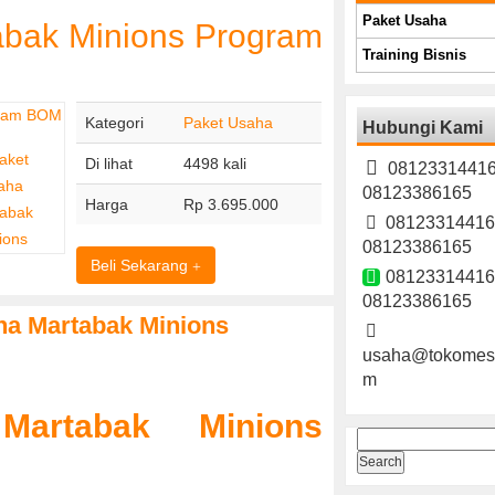
Paket Usaha
abak Minions Program
Training Bisnis
Kategori
Paket Usaha
Hubungi Kami
Di lihat
4498 kali
08123314416
08123386165
Harga
Rp 3.695.000
08123314416
08123386165
Beli Sekarang
08123314416
08123386165
ha Martabak Minions
usaha@tokomesi
m
artabak Minions
Search
for: