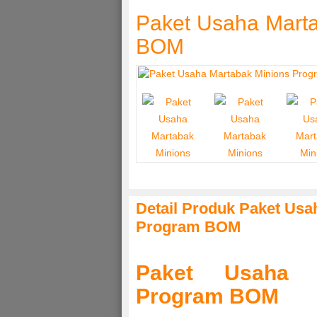
Paket Usaha Mart
BOM
Detail Produk Paket Usa
Program BOM
Paket Usaha M
Program BOM