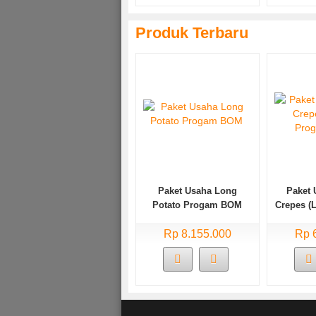
Produk Terbaru
Paket Usaha Long
Paket 
Potato Progam BOM
Crepes (L
Rp 8.155.000
Rp 