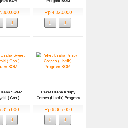
gram BOM
Progam BOM
7.360.000
Rp 4.320.000
 Usaha Sweet
Paket Usaha Krispy
aki ( Gas )
Crepes (Listrik) Program
gram BOM
BOM
5.855.000
Rp 6.365.000