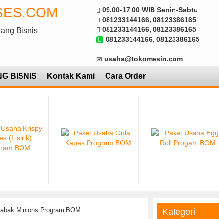
SES.COM
09.00-17.00 WIB Senin-Sabtu
081233144166, 08123386165
081233144166, 08123386165
uang Bisnis
081233144166, 08123386165
usaha@tokomesin.com
NG BISNIS
Kontak Kami
Cara Order
tabak Minions Program BOM
Kategori