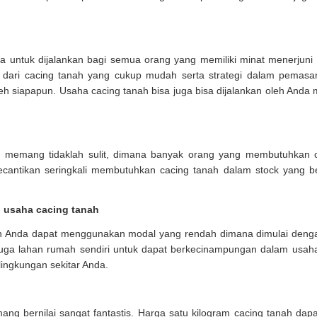
sa untuk dijalankan bagi semua orang yang memiliki minat menerjuni b
ari cacing tanah yang cukup mudah serta strategi dalam pemasara
leh siapapun. Usaha cacing tanah bisa juga bisa dijalankan oleh Anda
 memang tidaklah sulit, dimana banyak orang yang membutuhkan c
cantikan seringkali membutuhkan cacing tanah dalam stock yang be
 usaha cacing tanah
 Anda dapat menggunakan modal yang rendah dimana dimulai dengan
ga lahan rumah sendiri untuk dapat berkecinampungan dalam usaha c
ingkungan sekitar Anda.
ng bernilai sangat fantastis. Harga satu kilogram cacing tanah dapa