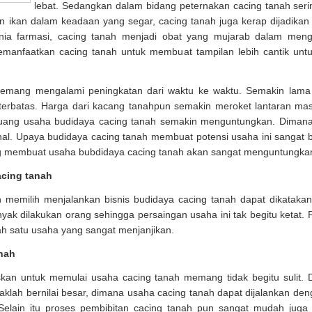
lebat. Sedangkan dalam bidang peternakan cacing tanah serin
an ikan dalam keadaan yang segar, cacing tanah juga kerap dijadika
nia farmasi, cacing tanah menjadi obat yang mujarab dalam meng
manfaatkan cacing tanah untuk membuat tampilan lebih cantik unt
memang mengalami peningkatan dari waktu ke waktu. Semakin lama
terbatas. Harga dari kacang tanahpun semakin meroket lantaran m
luang usaha budidaya cacing tanah semakin menguntungkan. Dimana
mahal. Upaya budidaya cacing tanah membuat potensi usaha ini sanga
g membuat usaha bubdidaya cacing tanah akan sangat menguntungka
cing tanah
 memilih menjalankan bisnis budidaya cacing tanah dapat dikataka
ak dilakukan orang sehingga persaingan usaha ini tak begitu ketat. 
h satu usaha yang sangat menjanjikan.
nah
an untuk memulai usaha cacing tanah memang tidak begitu sulit. 
aklah bernilai besar, dimana usaha cacing tanah dapat dijalankan d
Selain itu proses pembibitan cacing tanah pun sangat mudah jug