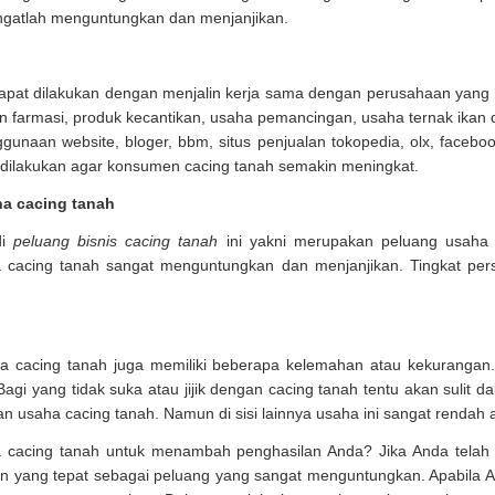
angatlah menguntungkan dan menjanjikan.
pat dilakukan dengan menjalin kerja sama dengan perusahaan yang
 farmasi, produk kecantikan, usaha pemancingan, usaha ternak ikan d
gunaan website, bloger, bbm, situs penjualan tokopedia, olx, facebooo
t dilakukan agar konsumen cacing tanah semakin meningkat.
a cacing tanah
di
peluang bisnis cacing tanah
ini yakni merupakan peluang usaha 
a cacing tanah sangat menguntungkan dan menjanjikan. Tingkat per
a cacing tanah juga memiliki beberapa kelemahan atau kekurangan.
gi yang tidak suka atau jijik dengan cacing tanah tentu akan sulit d
kan usaha cacing tanah. Namun di sisi lainnya usaha ini sangat renda
 cacing tanah untuk menambah penghasilan Anda? Jika Anda tela
 yang tepat sebagai peluang yang sangat menguntungkan. Apabila An