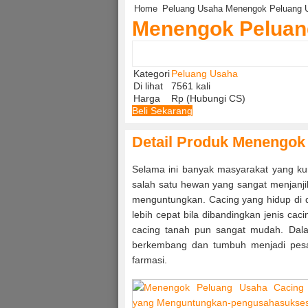
Home
Peluang Usaha
Menengok Peluang 
Menengok Peluan
Kategori
Peluang Usaha
Di lihat
7561 kali
Harga
Rp (Hubungi CS)
Beli Sekarang
Detail Produk Menengok
Selama ini banyak masyarakat yang kur
salah satu hewan yang sangat menjanj
menguntungkan. Cacing yang hidup di d
lebih cepat bila dibandingkan jenis c
cacing tanah pun sangat mudah. Dala
berkembang dan tumbuh menjadi pesat
farmasi.