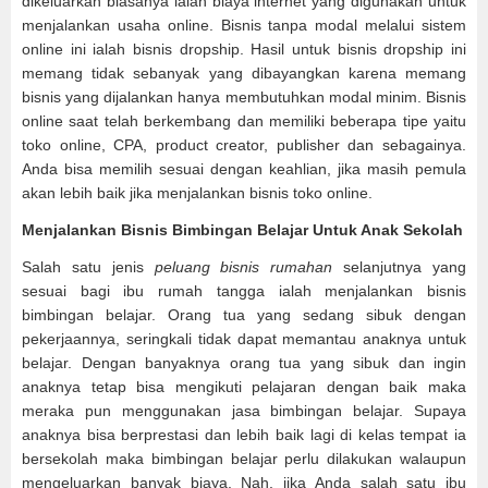
dikeluarkan biasanya ialah biaya internet yang digunakan untuk
menjalankan usaha online. Bisnis tanpa modal melalui sistem
online ini ialah bisnis dropship. Hasil untuk bisnis dropship ini
memang tidak sebanyak yang dibayangkan karena memang
bisnis yang dijalankan hanya membutuhkan modal minim. Bisnis
online saat telah berkembang dan memiliki beberapa tipe yaitu
toko online, CPA, product creator, publisher dan sebagainya.
Anda bisa memilih sesuai dengan keahlian, jika masih pemula
akan lebih baik jika menjalankan bisnis toko online.
Menjalankan Bisnis Bimbingan Belajar Untuk Anak Sekolah
Salah satu jenis
peluang bisnis rumahan
selanjutnya yang
sesuai bagi ibu rumah tangga ialah menjalankan bisnis
bimbingan belajar. Orang tua yang sedang sibuk dengan
pekerjaannya, seringkali tidak dapat memantau anaknya untuk
belajar. Dengan banyaknya orang tua yang sibuk dan ingin
anaknya tetap bisa mengikuti pelajaran dengan baik maka
meraka pun menggunakan jasa bimbingan belajar. Supaya
anaknya bisa berprestasi dan lebih baik lagi di kelas tempat ia
bersekolah maka bimbingan belajar perlu dilakukan walaupun
mengeluarkan banyak biaya. Nah, jika Anda salah satu ibu