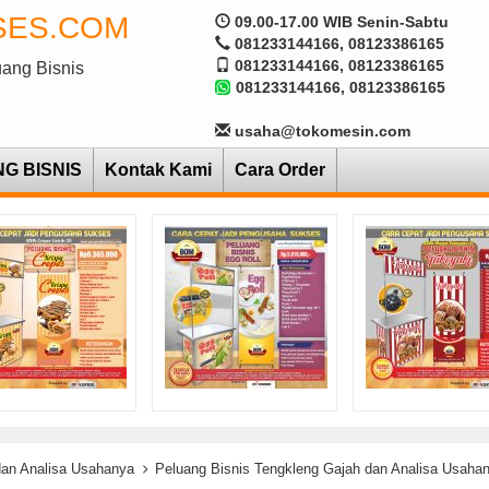
SES.COM
09.00-17.00 WIB Senin-Sabtu
081233144166, 08123386165
081233144166, 08123386165
uang Bisnis
081233144166, 08123386165
usaha@tokomesin.com
NG BISNIS
Kontak Kami
Cara Order
dan Analisa Usahanya
Peluang Bisnis Tengkleng Gajah dan Analisa Usaha