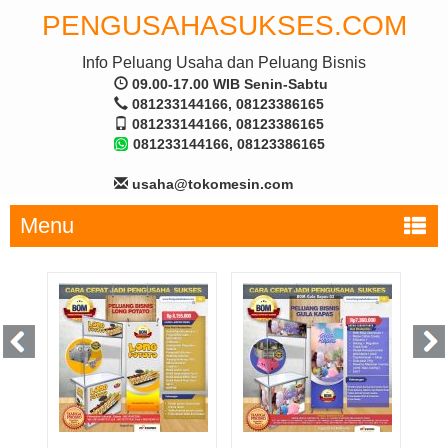
PENGUSAHASUKSES.COM
Info Peluang Usaha dan Peluang Bisnis
09.00-17.00 WIB Senin-Sabtu
081233144166, 08123386165
081233144166, 08123386165
081233144166, 08123386165
usaha@tokomesin.com
Menu