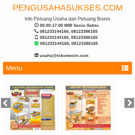
PENGUSAHASUKSES.COM
Info Peluang Usaha dan Peluang Bisnis
09.00-17.00 WIB Senin-Sabtu
081233144166, 08123386165
081233144166, 08123386165
081233144166, 08123386165
usaha@tokomesin.com
Menu