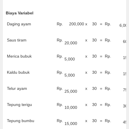
Biaya Variabel
Daging ayam
Rp.
200,000
x
30
=
Rp.
6,00
Saus tiram
Rp.
x
30
=
Rp.
60
20,000
Merica bubuk
Rp.
x
30
=
Rp.
15
5,000
Kaldu bubuk
Rp.
x
30
=
Rp.
15
5,000
Telur ayam
Rp.
x
30
=
Rp.
75
25,000
Tepung terigu
Rp.
x
30
=
Rp.
30
10,000
Tepung bumbu
Rp.
x
30
=
Rp.
45
15,000