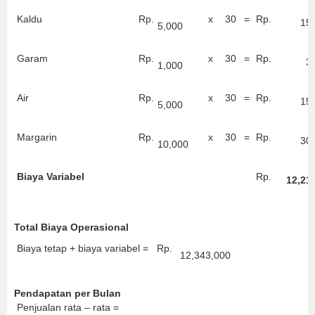
Kaldu
Rp.
x
30
=
Rp.
15
5,000
Garam
Rp.
x
30
=
Rp.
3
1,000
Air
Rp.
x
30
=
Rp.
15
5,000
Margarin
Rp.
x
30
=
Rp.
30
10,000
Biaya Variabel
Rp.
12,21
Total Biaya Operasional
Biaya tetap + biaya variabel =
Rp.
12,343,000
Pendapatan per Bulan
Penjualan rata – rata =