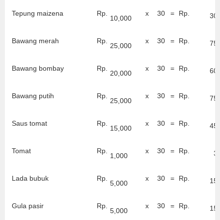
Tepung maizena
Rp.
x
30
=
Rp.
30
10,000
Bawang merah
Rp.
x
30
=
Rp.
75
25,000
Bawang bombay
Rp.
x
30
=
Rp.
60
20,000
Bawang putih
Rp.
x
30
=
Rp.
75
25,000
Saus tomat
Rp.
x
30
=
Rp.
45
15,000
Tomat
Rp.
x
30
=
Rp.
3
1,000
Lada bubuk
Rp.
x
30
=
Rp.
15
5,000
Gula pasir
Rp.
x
30
=
Rp.
15
5,000