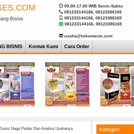
SES.COM
09.00-17.00 WIB Senin-Sabtu
081233144166, 08123386165
081233144166, 08123386165
uang Bisnis
081233144166, 08123386165
usaha@tokomesin.com
NG BISNIS
Kontak Kami
Cara Order
 Sosis Naga Pedas Dan Analisa Usahanya
Kategori