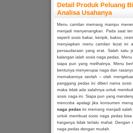
Detail Produk Peluang B
Analisa Usahanya
Menu camilan memang mampu meneman
menjadi menyenangkan. Pada saat ters
seperti sosis bakar, keripik, bakso, cir
menyiapkan menu camilan lezat ini a
persaudaraan yang erat. Salah satu j
kalangan ialah sosis naga pedas. Men
siapa pun yang melihatnya. Menu ber
bentunya menyerupai naga dan rasanya
memakannya seolah – olah mengeluarka
panggang pedas ini diberi nama sosi
maka tidak ada salahnya untuk membuk
sosis naga ini. Siapa pun yang mendeng
mencoba apalagi jika konsumen meru
naga pedas
ini memang menjadi salah 
untuk membuat sosis naga pedas bisa 
harganya tidak terlalu mahal. Dengan
naga pedas dengan mudah.