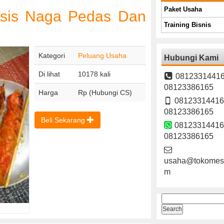
Paket Usaha
osis Naga Pedas Dan
Training Bisnis
Kategori
Peluang Usaha
Hubungi Kami
Di lihat
10178 kali
08123314416
08123386165
Harga
Rp (Hubungi CS)
08123314416
08123386165
Beli Sekarang
08123314416
08123386165
usaha@tokomesi
m
Search
for: