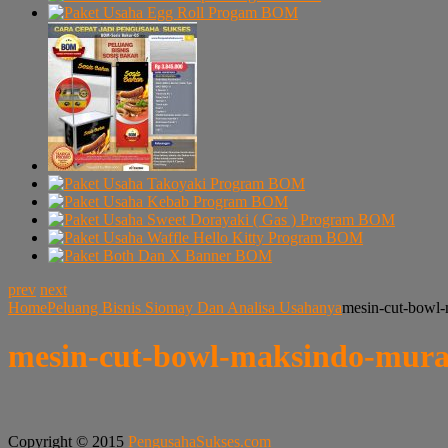
prev
next
Home
Peluang Bisnis Siomay Dan Analisa Usahanya
mesin-cut-bowl
mesin-cut-bowl-maksindo-mura
Copyright © 2015
PengusahaSukses.com