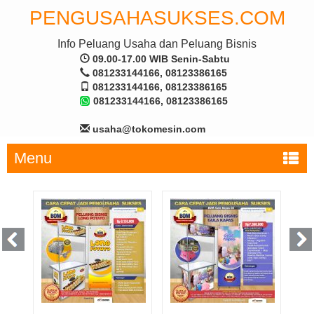
PENGUSAHASUKSES.COM
Info Peluang Usaha dan Peluang Bisnis
09.00-17.00 WIB Senin-Sabtu
081233144166, 08123386165
081233144166, 08123386165
081233144166, 08123386165
usaha@tokomesin.com
Menu