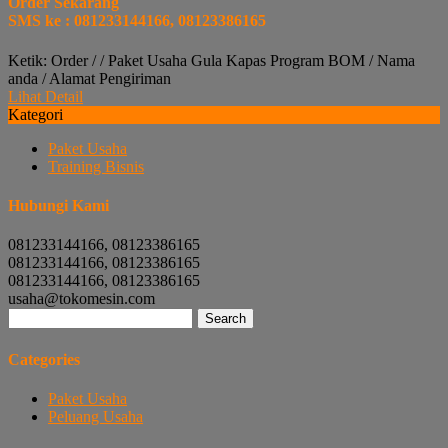
Order Sekarang
SMS ke : 081233144166, 08123386165
Ketik: Order / / Paket Usaha Gula Kapas Program BOM / Nama
anda / Alamat Pengiriman
Lihat Detail
Kategori
Paket Usaha
Training Bisnis
Hubungi Kami
081233144166, 08123386165
081233144166, 08123386165
081233144166, 08123386165
usaha@tokomesin.com
Search
for:
Categories
Paket Usaha
Peluang Usaha