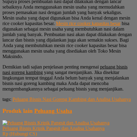
Supaya proses pembuatan nasi dapat dilakukan dengan lancar
sebaiknya Anda menggunakan mesin usaha yang memudahkan
proses pemasakan nasi dengan jumlah yang banyak sekaligus.
Mesin usaha yang dapat digunakan bisa Anda kenal dengan mesin
rice cooker kapasitas besar.
Mesin rice cooker kapasitas besar
bisa
digunakan sebagai mesin usaha yang membutuhkan nasi dalam
jumlah yang banyak. Pembuatan nasi akan dapat dilakukan dengan
lancar dan bisnis yang dijalankan juga akan semakin sukses. Bagi
Anda yang membutuhkan mesin rice cooker kapasitas besar bisa
menggunakan mesin usaha yang disediakan oleh Toko Mesin
Maksindo.
Demikian tadi sajian penjelasan penting mengenai
peluang bisnis
nasi goreng kambing
yang sangat menjanjikan. Jika disekitar
lingkungan tempat tinggal Anda belum banyak yang menjalankan
bisnis nasi goreng kambing maka Anda dapat mencoba
mengembangkannya sebagai peluang bisnis yang menjanjikan.
tags:
Peluang Bisnis Nasi Goreng Kambing dan Analisa Usahanya
Produk lain
Peluang Usaha
Peluang Bisnis Kripik Pangsit dan Analisa Usahanya
Rp (Hubungi CS)