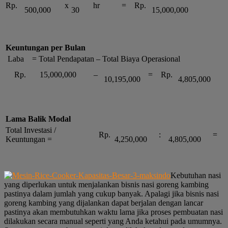
Rp.
x
hr
=
Rp.
500,000
30
15,000,000
Keuntungan per Bulan
Laba = Total Pendapatan – Total Biaya Operasional
Rp.
15,000,000
–
=
Rp.
10,195,000
4,805,000
Lama Balik Modal
Total Investasi /
Rp.
:
=
Keuntungan =
4,250,000
4,805,000
Kebutuhan nasi
yang diperlukan untuk menjalankan bisnis nasi goreng kambing
pastinya dalam jumlah yang cukup banyak. Apalagi jika bisnis nasi
goreng kambing yang dijalankan dapat berjalan dengan lancar
pastinya akan membutuhkan waktu lama jika proses pembuatan nasi
dilakukan secara manual seperti yang Anda ketahui pada umumnya.