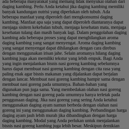
ada beberapa masyarakat yang memang tidak menyukai olahan dari
daging kambing. Perlu Anda ketahui jika daging kambing memiliki
banyak kandungan nutrisi yang diperlukan oleh tubuh. Ada
beberapa manfaat yang diperoleh dari mengkonsumsi daging
kambing. Manfaat apa saja yang dapat diperoleh diantaranya dapat
menjaga sisitem kekebalan tubuh, menjaga kesehatan mata, menjaga
kesehatan tulang dan masih banyak lagi. Dalam penggolahan daging
kambing ada beberapa proses yang dapat menghilangkan aroma
daging kambing yang sangat menyengat. Aroma daging kambing
yang sangat menyengat dapat dihilangkan dengan cara direbus
dengan menggunakan irisan jahe. Selain aromanya hilang daging
kambing juga akan memiliki tekstur yang lebih empuk. Bagi Anda
yang ingin menjalankan bisnis nasi goreng kambing sebelumnya
harus dapat membuat nasi goreng kambing dengan cita rasa yang
paling enak agar bisnis makanan yang dijalankan dapat berjalan
dengan lancar. Membuat nasi goreng kambing hampir sama dengan
membuat nasi goreng pada umumnya. Bahan-bahan yang
digunakan pun juga sama. Yang membedakan olahan nasi goreng
kambing dengan nasi goreng pada umumnya hanya terletak pada
penggunaan daging. Jika nasi goreng yang sering Anda ketahui
menggunakan daging ayam namun berbeda dengan olahan nasi
goreng ini yang menggunakan daging kambing. Perbandingan harga
daging ayam jauh lebih murah jika dibandingkan dengan harga
daging kambing. Modal yang Anda perlukan untuk menjalankan
bisnis nasi goreng kambing juga lebih besar. Meskipun demikian