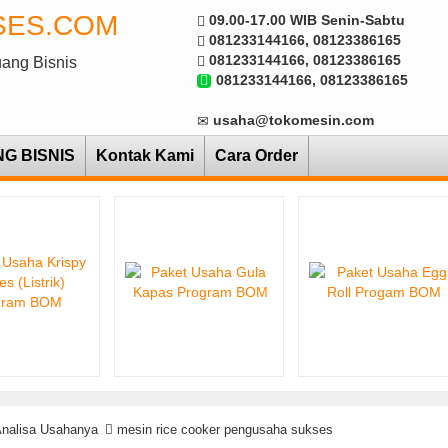
SES.COM
09.00-17.00 WIB Senin-Sabtu
081233144166, 08123386165
081233144166, 08123386165
uang Bisnis
081233144166, 08123386165
usaha@tokomesin.com
NG BISNIS
Kontak Kami
Cara Order
Analisa Usahanya
mesin rice cooker pengusaha sukses