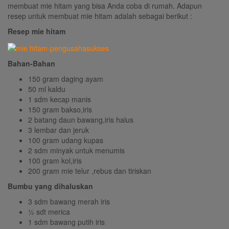
membuat mie hitam yang bisa Anda coba di rumah. Adapun
resep untuk membuat mie hitam adalah sebagai berikut :
Resep mie hitam
Bahan-Bahan
150 gram daging ayam
50 ml kaldu
1 sdm kecap manis
150 gram bakso,iris
2 batang daun bawang,iris halus
3 lembar dan jeruk
100 gram udang kupas
2 sdm minyak untuk menumis
100 gram kol,iris
200 gram mie telur ,rebus dan tiriskan
Bumbu yang dihaluskan
3 sdm bawang merah iris
½ sdt merica
1 sdm bawang putih iris