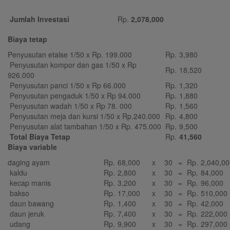
Jumlah Investasi
Rp.
2,078,000
Biaya tetap
Penyusutan etalse 1/50 x Rp. 199.000
Rp.
3,980
Penyusutan kompor dan gas 1/50 x Rp
Rp.
18,520
926.000
Penyusutan panci 1/50 x Rp 66.000
Rp.
1,320
Penyusutan pengaduk 1/50 x Rp 94.000
Rp.
1,880
Penyusutan wadah 1/50 x Rp 78. 000
Rp.
1,560
Penyusutan meja dan kursi 1/50 x Rp.240.000
Rp.
4,800
Penyusutan alat tambahan 1/50 x Rp. 475.000
Rp.
9,500
Total Biaya Tetap
Rp.
41,560
Biaya variable
daging ayam
Rp.
68,000
x
30
=
Rp.
2,040,00
kaldu
Rp.
2,800
x
30
=
Rp.
84,000
kecap manis
Rp.
3,200
x
30
=
Rp.
96,000
bakso
Rp.
17,000
x
30
=
Rp.
510,000
daun bawang
Rp.
1,400
x
30
=
Rp.
42,000
daun jeruk
Rp.
7,400
x
30
=
Rp.
222,000
udang
Rp.
9,900
x
30
=
Rp.
297,000