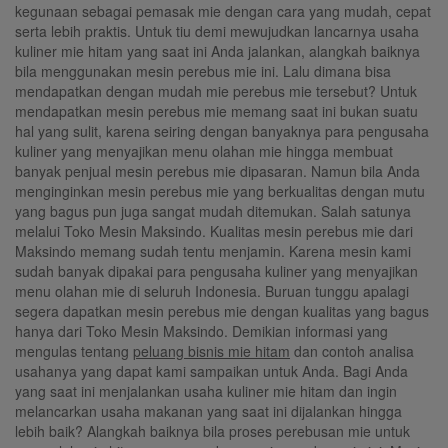
kegunaan sebagai pemasak mie dengan cara yang mudah, cepat
serta lebih praktis. Untuk tiu demi mewujudkan lancarnya usaha
kuliner mie hitam yang saat ini Anda jalankan, alangkah baiknya
bila menggunakan mesin perebus mie ini. Lalu dimana bisa
mendapatkan dengan mudah mie perebus mie tersebut? Untuk
mendapatkan mesin perebus mie memang saat ini bukan suatu
hal yang sulit, karena seiring dengan banyaknya para pengusaha
kuliner yang menyajikan menu olahan mie hingga membuat
banyak penjual mesin perebus mie dipasaran. Namun bila Anda
menginginkan mesin perebus mie yang berkualitas dengan mutu
yang bagus pun juga sangat mudah ditemukan. Salah satunya
melalui Toko Mesin Maksindo. Kualitas mesin perebus mie dari
Maksindo memang sudah tentu menjamin. Karena mesin kami
sudah banyak dipakai para pengusaha kuliner yang menyajikan
menu olahan mie di seluruh Indonesia. Buruan tunggu apalagi
segera dapatkan mesin perebus mie dengan kualitas yang bagus
hanya dari Toko Mesin Maksindo. Demikian informasi yang
mengulas tentang
peluang bisnis mie hitam
dan contoh analisa
usahanya yang dapat kami sampaikan untuk Anda. Bagi Anda
yang saat ini menjalankan usaha kuliner mie hitam dan ingin
melancarkan usaha makanan yang saat ini dijalankan hingga
lebih baik? Alangkah baiknya bila proses perebusan mie untuk