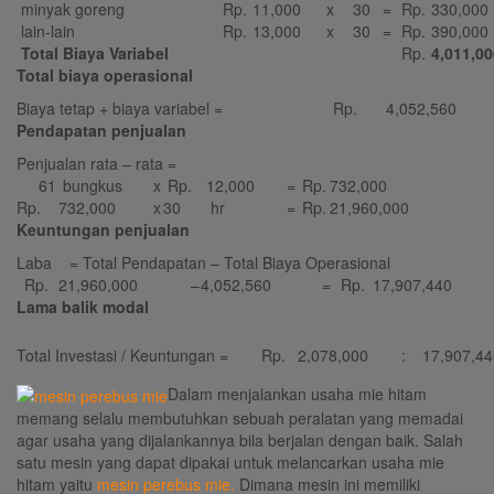
minyak goreng
Rp.
11,000
x
30
=
Rp.
330,000
lain-lain
Rp.
13,000
x
30
=
Rp.
390,000
Total Biaya Variabel
Rp.
4,011,00
Total biaya operasional
Biaya tetap + biaya variabel =
Rp.
4,052,560
Pendapatan penjualan
Penjualan rata – rata =
61
bungkus
x
Rp.
12,000
=
Rp.
732,000
Rp.
732,000
x
30
hr
=
Rp.
21,960,000
Keuntungan penjualan
Laba = Total Pendapatan – Total Biaya Operasional
Rp.
21,960,000
–
4,052,560
=
Rp.
17,907,440
Lama balik modal
Total Investasi / Keuntungan =
Rp.
2,078,000
:
17,907,44
Dalam menjalankan usaha mie hitam
memang selalu membutuhkan sebuah peralatan yang memadai
agar usaha yang dijalankannya bila berjalan dengan baik. Salah
satu mesin yang dapat dipakai untuk melancarkan usaha mie
hitam yaitu
mesin perebus mie.
Dimana mesin ini memiliki