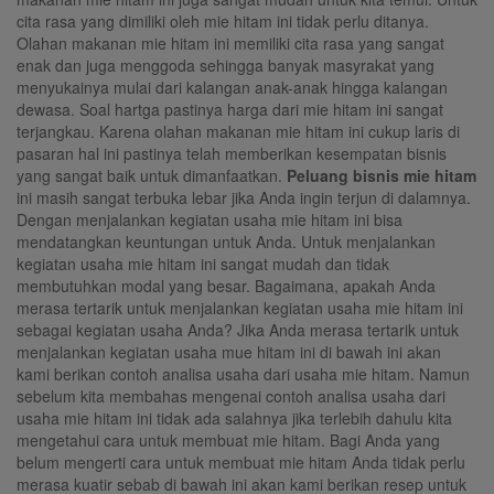
cita rasa yang dimiliki oleh mie hitam ini tidak perlu ditanya.
Olahan makanan mie hitam ini memiliki cita rasa yang sangat
enak dan juga menggoda sehingga banyak masyrakat yang
menyukainya mulai dari kalangan anak-anak hingga kalangan
dewasa. Soal hartga pastinya harga dari mie hitam ini sangat
terjangkau. Karena olahan makanan mie hitam ini cukup laris di
pasaran hal ini pastinya telah memberikan kesempatan bisnis
yang sangat baik untuk dimanfaatkan.
Peluang bisnis mie hitam
ini masih sangat terbuka lebar jika Anda ingin terjun di dalamnya.
Dengan menjalankan kegiatan usaha mie hitam ini bisa
mendatangkan keuntungan untuk Anda. Untuk menjalankan
kegiatan usaha mie hitam ini sangat mudah dan tidak
membutuhkan modal yang besar. Bagaimana, apakah Anda
merasa tertarik untuk menjalankan kegiatan usaha mie hitam ini
sebagai kegiatan usaha Anda? Jika Anda merasa tertarik untuk
menjalankan kegiatan usaha mue hitam ini di bawah ini akan
kami berikan contoh analisa usaha dari usaha mie hitam. Namun
sebelum kita membahas mengenai contoh analisa usaha dari
usaha mie hitam ini tidak ada salahnya jika terlebih dahulu kita
mengetahui cara untuk membuat mie hitam. Bagi Anda yang
belum mengerti cara untuk membuat mie hitam Anda tidak perlu
merasa kuatir sebab di bawah ini akan kami berikan resep untuk