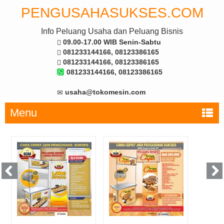
PENGUSAHASUKSES.COM
Info Peluang Usaha dan Peluang Bisnis
09.00-17.00 WIB Senin-Sabtu
081233144166, 08123386165
081233144166, 08123386165
081233144166, 08123386165
usaha@tokomesin.com
Menu