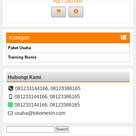
Rp 7.360.000
Kategori
Paket Usaha
Training Bisnis
Hubungi Kami
081233144166, 08123386165
081233144166, 08123386165
081233144166, 08123386165
usaha@tokomesin.com
Search
for: