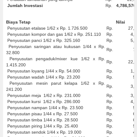
Jumlah Investasi
Rp.
4,786,570
Biaya Tetap
Nilai
Penyusutan etalase 1/62 x Rp. 1.726.500
Rp.
27,8
Penyusutan kompor dan gas 1/62 x Rp. 251.110
Rp.
4,05
Penyusutan panci 1/62 x Rp. 325.160
Rp.
5,24
Penyusutan saringan atau kukusan 1/44 x Rp.
Rp.
74
32.800
Penyusutan pengaduk/mixer kue 1/62 x Rp.
Rp.
22,8
1.415.200
Penyusutan loyang 1/44 x Rp. 54.000
Rp.
1,22
Penyusutan wadah 1/44 x Rp. 23.200
Rp.
52
Penyusutan mesin parut kelapa 1/62 x Rp.
Rp.
3,89
241.200
Penyusutan meja 1/62 x Rp. 231.000
Rp.
3,72
Penyusutan kursi 1/62 x Rp. 286.000
Rp.
4,61
Penyusutan nampan 1/44 x Rp. 23.500
Rp.
53
Penyusutan pisau 1/44 x Rp. 27.500
Rp.
62
Penyusutan timba 1/44 x Rp. 28.500
Rp.
64
Penyusutan piring 1/44 x Rp. 25.400
Rp.
57
Penyusutan sendok 1/44 x Rp. 19.000
Rp.
43