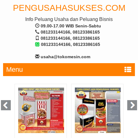
PENGUSAHASUKSES.COM
Info Peluang Usaha dan Peluang Bisnis
09.00-17.00 WIB Senin-Sabtu
081233144166, 08123386165
081233144166, 08123386165
081233144166, 08123386165
usaha@tokomesin.com
Menu