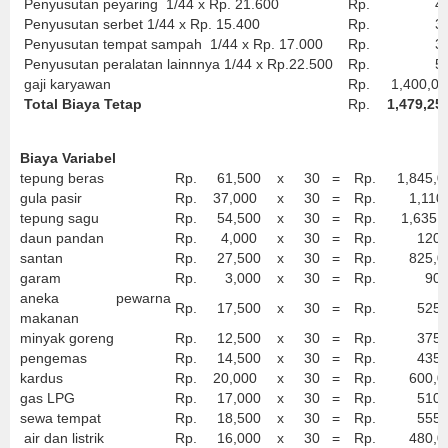
Penyusutan peyaring 1/44 x Rp. 21.600
Rp.
49
Penyusutan serbet 1/44 x Rp. 15.400
Rp.
35
Penyusutan tempat sampah 1/44 x Rp. 17.000
Rp.
38
Penyusutan peralatan lainnnya 1/44 x Rp.22.500
Rp.
51
gaji karyawan
Rp.
1,400,00
Total Biaya Tetap
Rp.
1,479,25
Biaya Variabel
tepung beras
Rp.
61,500
x
30
=
Rp.
1,845,0
gula pasir
Rp.
37,000
x
30
=
Rp.
1,110,
tepung sagu
Rp.
54,500
x
30
=
Rp.
1,635,0
daun pandan
Rp.
4,000
x
30
=
Rp.
120,0
santan
Rp.
27,500
x
30
=
Rp.
825,0
garam
Rp.
3,000
x
30
=
Rp.
90,0
aneka pewarna
Rp.
17,500
x
30
=
Rp.
525,0
makanan
minyak goreng
Rp.
12,500
x
30
=
Rp.
375,0
pengemas
Rp.
14,500
x
30
=
Rp.
435,0
kardus
Rp.
20,000
x
30
=
Rp.
600,0
gas LPG
Rp.
17,000
x
30
=
Rp.
510,0
sewa tempat
Rp.
18,500
x
30
=
Rp.
555,0
air dan listrik
Rp.
16,000
x
30
=
Rp.
480,0