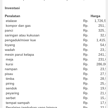
Investasi
Peralatan
Harga
etalase
Rp.
1,726,50
kompor dan gas
Rp.
251,11
panci
Rp.
325,16
saringan atau kukusan
Rp.
32,80
pengaduk/mixer kue
Rp.
1,415,2
loyang
Rp.
54,00
wadah
Rp.
23,20
mesin parut kelapa
Rp.
241,20
meja
Rp.
231,00
kursi
Rp.
286,00
nampan
Rp.
23,50
pisau
Rp.
27,50
timba
Rp.
28,50
piring
Rp.
25,40
sendok
Rp.
19,00
peyaring
Rp.
21,60
serbet
Rp.
15,40
tempat sampah
Rp.
17,00
Peralatan tambahan yang lainnya
Rp.
22,50