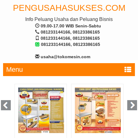
PENGUSAHASUKSES.COM
Info Peluang Usaha dan Peluang Bisnis
09.00-17.00 WIB Senin-Sabtu
081233144166, 08123386165
081233144166, 08123386165
081233144166, 08123386165
usaha@tokomesin.com
Menu