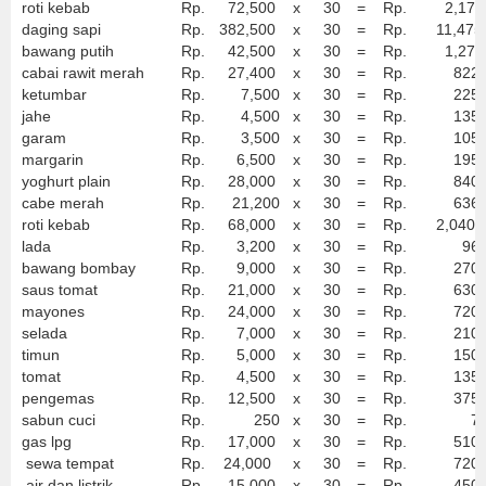
roti kebab
Rp.
72,500
x
30
=
Rp.
2,175,
daging sapi
Rp.
382,500
x
30
=
Rp.
11,475,
bawang putih
Rp.
42,500
x
30
=
Rp.
1,275,
cabai rawit merah
Rp.
27,400
x
30
=
Rp.
822,0
ketumbar
Rp.
7,500
x
30
=
Rp.
225,0
jahe
Rp.
4,500
x
30
=
Rp.
135,0
garam
Rp.
3,500
x
30
=
Rp.
105,0
margarin
Rp.
6,500
x
30
=
Rp.
195,0
yoghurt plain
Rp.
28,000
x
30
=
Rp.
840,0
cabe merah
Rp.
21,200
x
30
=
Rp.
636,0
roti kebab
Rp.
68,000
x
30
=
Rp.
2,040,
lada
Rp.
3,200
x
30
=
Rp.
96,0
bawang bombay
Rp.
9,000
x
30
=
Rp.
270,0
saus tomat
Rp.
21,000
x
30
=
Rp.
630,0
mayones
Rp.
24,000
x
30
=
Rp.
720,0
selada
Rp.
7,000
x
30
=
Rp.
210,0
timun
Rp.
5,000
x
30
=
Rp.
150,0
tomat
Rp.
4,500
x
30
=
Rp.
135,0
pengemas
Rp.
12,500
x
30
=
Rp.
375,0
sabun cuci
Rp.
250
x
30
=
Rp.
7,5
gas lpg
Rp.
17,000
x
30
=
Rp.
510,0
sewa tempat
Rp.
24,000
x
30
=
Rp.
720,0
air dan listrik
Rp.
15,000
x
30
=
Rp.
450,0