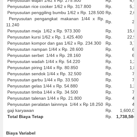
Penyusutan wajan 1/62 x Rp. 275.500
Rp.
4,44
Penyusutan rice cooker 1/62 x Rp. 317.800
Rp.
5,12
Penyusutan penggiling bumbu 1/62 x Rp. 128.500
Rp.
2,07
Penyusutan pengangkat makanan 1/44 x Rp.
Rp.
25
11.240
Penyusutan meja 1/62 x Rp. 973.300
Rp.
15,69
Penyusutan kursi 1/62 x Rp. 1.425.400
Rp.
22,99
Penyusutan kompor dan gas 1/62 x Rp. 234.300
Rp.
3,77
Penyusutan nampan 1/44 x Rp. 28.600
Rp.
65
Penyusutan serbet 1/44 x Rp. 28.160
Rp.
64
Penyusutan wadah 1/44 x Rp. 54.220
Rp.
1,23
Penyusutan piring 1/44 x Rp. 80.850
Rp.
1,83
Penyusutan sendok 1/44 x Rp. 32.500
Rp.
73
Penyusutan garbu 1/44 x Rp. 33.500
Rp.
76
Penyusutan gelas 1/44 x Rp. 54.880
Rp.
1,24
Penyusutan timba 1/44 x Rp. 34.500
Rp.
78
Penyusutan talenan 1/44 x Rp. 21.800
Rp.
49
Penyusutan peralatan lainnnya 1/44 x Rp 18.250
Rp.
41
gaji karyawan
Rp.
1,600,00
Total Biaya Tetap
Rp.
1,738,584
Biaya Variabel