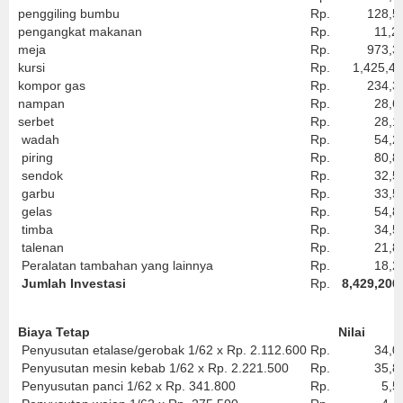
penggiling bumbu
Rp.
128,50
pengangkat makanan
Rp.
11,24
meja
Rp.
973,30
kursi
Rp.
1,425,40
kompor gas
Rp.
234,30
nampan
Rp.
28,60
serbet
Rp.
28,16
wadah
Rp.
54,22
piring
Rp.
80,85
sendok
Rp.
32,50
garbu
Rp.
33,50
gelas
Rp.
54,88
timba
Rp.
34,50
talenan
Rp.
21,80
Peralatan tambahan yang lainnya
Rp.
18,25
Jumlah Investasi
Rp.
8,429,200
Biaya Tetap
Nilai
Penyusutan etalase/gerobak 1/62 x Rp. 2.112.600
Rp.
34,07
Penyusutan mesin kebab 1/62 x Rp. 2.221.500
Rp.
35,83
Penyusutan panci 1/62 x Rp. 341.800
Rp.
5,51