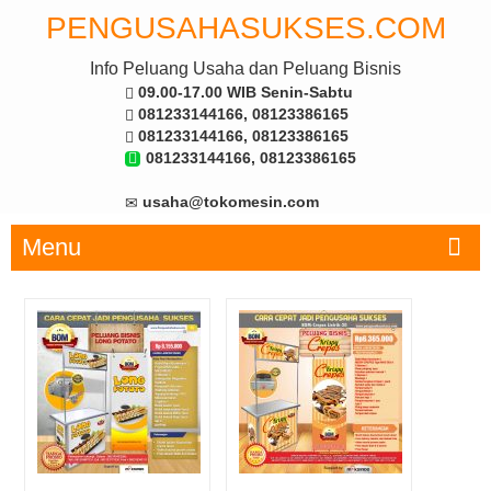
PENGUSAHASUKSES.COM
Info Peluang Usaha dan Peluang Bisnis
09.00-17.00 WIB Senin-Sabtu
081233144166, 08123386165
081233144166, 08123386165
081233144166, 08123386165
usaha@tokomesin.com
Menu