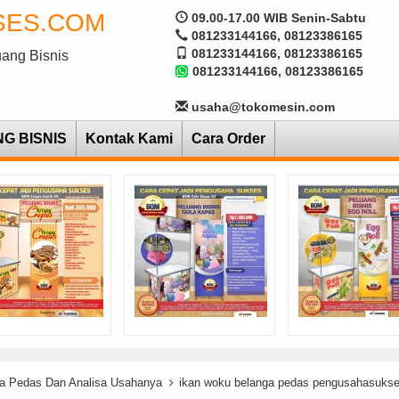
SES.COM
09.00-17.00 WIB Senin-Sabtu
081233144166, 08123386165
081233144166, 08123386165
uang Bisnis
081233144166, 08123386165
usaha@tokomesin.com
NG BISNIS
Kontak Kami
Cara Order
ga Pedas Dan Analisa Usahanya
ikan woku belanga pedas pengusahasuks