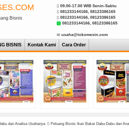
SES.COM
09.00-17.00 WIB Senin-Sabtu
081233144166, 08123386165
081233144166, 08123386165
uang Bisnis
081233144166, 08123386165
usaha@tokomesin.com
NG BISNIS
Kontak Kami
Cara Order
Dabu dan Analisa Usahanya
Peluang Bisnis Ikan Bakar Dabu-Dabu dan An