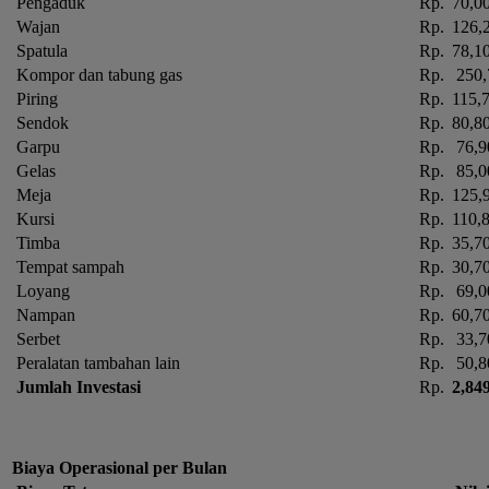
Pengaduk
Rp.
70,0
Wajan
Rp.
126,
Spatula
Rp.
78,1
Kompor dan tabung gas
Rp.
250,
Piring
Rp.
115,
Sendok
Rp.
80,8
Garpu
Rp.
76,9
Gelas
Rp.
85,0
Meja
Rp.
125,
Kursi
Rp.
110,
Timba
Rp.
35,7
Tempat sampah
Rp.
30,7
Loyang
Rp.
69,0
Nampan
Rp.
60,7
Serbet
Rp.
33,7
Peralatan tambahan lain
Rp.
50,8
Jumlah Investasi
Rp.
2,84
Biaya Operasional per Bulan