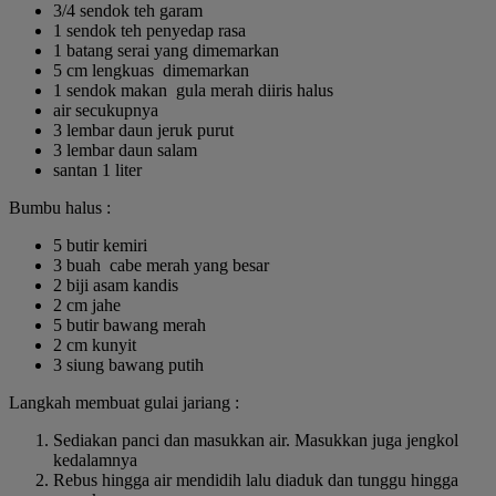
3/4 sendok teh garam
1 sendok teh penyedap rasa
1 batang serai yang dimemarkan
5 cm lengkuas dimemarkan
1 sendok makan gula merah diiris halus
air secukupnya
3 lembar daun jeruk purut
3 lembar daun salam
santan 1 liter
Bumbu halus :
5 butir kemiri
3 buah cabe merah yang besar
2 biji asam kandis
2 cm jahe
5 butir bawang merah
2 cm kunyit
3 siung bawang putih
Langkah membuat gulai jariang :
Sediakan panci dan masukkan air. Masukkan juga jengkol
kedalamnya
Rebus hingga air mendidih lalu diaduk dan tunggu hingga