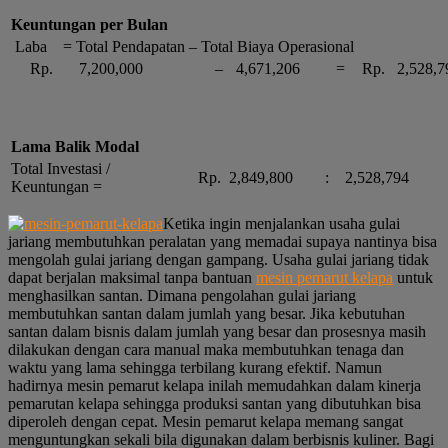
Keuntungan per Bulan
Laba = Total Pendapatan – Total Biaya Operasional
Rp.
7,200,000
–
4,671,206
=
Rp.
2,528,7
Lama Balik Modal
Total Investasi /
Rp.
2,849,800
:
2,528,794
Keuntungan =
Ketika ingin menjalankan usaha gulai
jariang membutuhkan peralatan yang memadai supaya nantinya bisa
mengolah gulai jariang dengan gampang. Usaha gulai jariang tidak
dapat berjalan maksimal tanpa bantuan
mesin pemarut kelapa
untuk
menghasilkan santan. Dimana pengolahan gulai jariang
membutuhkan santan dalam jumlah yang besar. Jika kebutuhan
santan dalam bisnis dalam jumlah yang besar dan prosesnya masih
dilakukan dengan cara manual maka membutuhkan tenaga dan
waktu yang lama sehingga terbilang kurang efektif. Namun
hadirnya mesin pemarut kelapa inilah memudahkan dalam kinerja
pemarutan kelapa sehingga produksi santan yang dibutuhkan bisa
diperoleh dengan cepat. Mesin pemarut kelapa memang sangat
menguntungkan sekali bila digunakan dalam berbisnis kuliner. Bagi