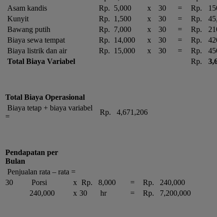
Asam kandis
Rp.
5,000
x
30
=
Rp.
15
Kunyit
Rp.
1,500
x
30
=
Rp.
45
Bawang putih
Rp.
7,000
x
30
=
Rp.
21
Biaya sewa tempat
Rp.
14,000
x
30
=
Rp.
42
Biaya listrik dan air
Rp.
15,000
x
30
=
Rp.
45
Total Biaya Variabel
Rp.
3,
Total Biaya Operasional
Biaya tetap + biaya variabel
Rp.
4,671,206
=
Pendapatan per
Bulan
Penjualan rata – rata =
30
Porsi
x
Rp.
8,000
=
Rp.
240,000
240,000
x
30
hr
=
Rp.
7,200,000