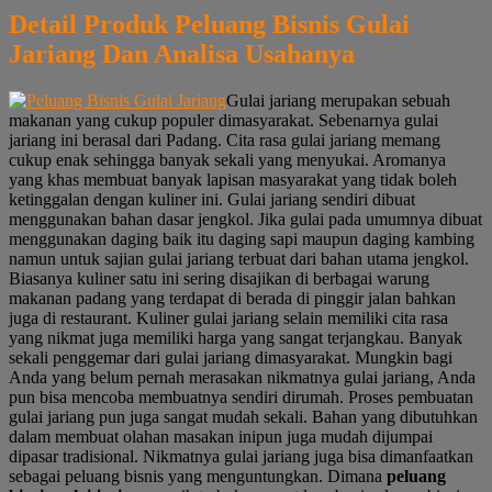
Detail Produk Peluang Bisnis Gulai
Jariang Dan Analisa Usahanya
Gulai jariang merupakan sebuah
makanan yang cukup populer dimasyarakat. Sebenarnya gulai
jariang ini berasal dari Padang. Cita rasa gulai jariang memang
cukup enak sehingga banyak sekali yang menyukai. Aromanya
yang khas membuat banyak lapisan masyarakat yang tidak boleh
ketinggalan dengan kuliner ini. Gulai jariang sendiri dibuat
menggunakan bahan dasar jengkol. Jika gulai pada umumnya dibuat
menggunakan daging baik itu daging sapi maupun daging kambing
namun untuk sajian gulai jariang terbuat dari bahan utama jengkol.
Biasanya kuliner satu ini sering disajikan di berbagai warung
makanan padang yang terdapat di berada di pinggir jalan bahkan
juga di restaurant. Kuliner gulai jariang selain memiliki cita rasa
yang nikmat juga memiliki harga yang sangat terjangkau. Banyak
sekali penggemar dari gulai jariang dimasyarakat. Mungkin bagi
Anda yang belum pernah merasakan nikmatnya gulai jariang, Anda
pun bisa mencoba membuatnya sendiri dirumah. Proses pembuatan
gulai jariang pun juga sangat mudah sekali. Bahan yang dibutuhkan
dalam membuat olahan masakan inipun juga mudah dijumpai
dipasar tradisional. Nikmatnya gulai jariang juga bisa dimanfaatkan
sebagai peluang bisnis yang menguntungkan. Dimana
peluang