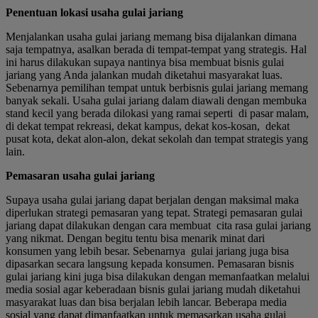
Penentuan lokasi usaha gulai jariang
Menjalankan usaha gulai jariang memang bisa dijalankan dimana
saja tempatnya, asalkan berada di tempat-tempat yang strategis. Hal
ini harus dilakukan supaya nantinya bisa membuat bisnis gulai
jariang yang Anda jalankan mudah diketahui masyarakat luas.
Sebenarnya pemilihan tempat untuk berbisnis gulai jariang memang
banyak sekali. Usaha gulai jariang dalam diawali dengan membuka
stand kecil yang berada dilokasi yang ramai seperti di pasar malam,
di dekat tempat rekreasi, dekat kampus, dekat kos-kosan, dekat
pusat kota, dekat alon-alon, dekat sekolah dan tempat strategis yang
lain.
Pemasaran usaha gulai jariang
Supaya usaha gulai jariang dapat berjalan dengan maksimal maka
diperlukan strategi pemasaran yang tepat. Strategi pemasaran gulai
jariang dapat dilakukan dengan cara membuat cita rasa gulai jariang
yang nikmat. Dengan begitu tentu bisa menarik minat dari
konsumen yang lebih besar. Sebenarnya gulai jariang juga bisa
dipasarkan secara langsung kepada konsumen. Pemasaran bisnis
gulai jariang kini juga bisa dilakukan dengan memanfaatkan melalui
media sosial agar keberadaan bisnis gulai jariang mudah diketahui
masyarakat luas dan bisa berjalan lebih lancar. Beberapa media
sosial yang dapat dimanfaatkan untuk memasarkan usaha gulai