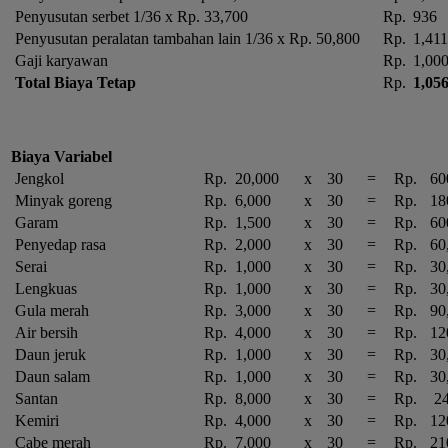
Penyusutan serbet 1/36 x Rp. 33,700
Rp.
936
Penyusutan peralatan tambahan lain 1/36 x Rp. 50,800
Rp.
1,411
Gaji karyawan
Rp.
1,00
Total Biaya Tetap
Rp.
1,05
Biaya Variabel
Jengkol
Rp.
20,000
x
30
=
Rp.
60
Minyak goreng
Rp.
6,000
x
30
=
Rp.
18
Garam
Rp.
1,500
x
30
=
Rp.
60
Penyedap rasa
Rp.
2,000
x
30
=
Rp.
60
Serai
Rp.
1,000
x
30
=
Rp.
30
Lengkuas
Rp.
1,000
x
30
=
Rp.
30
Gula merah
Rp.
3,000
x
30
=
Rp.
90
Air bersih
Rp.
4,000
x
30
=
Rp.
12
Daun jeruk
Rp.
1,000
x
30
=
Rp.
30
Daun salam
Rp.
1,000
x
30
=
Rp.
30
Santan
Rp.
8,000
x
30
=
Rp.
24
Kemiri
Rp.
4,000
x
30
=
Rp.
12
Cabe merah
Rp.
7,000
x
30
=
Rp.
21