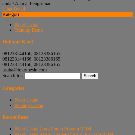
anda / Alamat Pengiriman
Lihat Detail
Kategori
Paket Usaha
Training Bisnis
Hubungi Kami
081233144166, 08123386165
081233144166, 08123386165
081233144166, 08123386165
usaha@tokomesin.com
Search for:
Categories
Paket Usaha
Peluang Usaha
Recent Posts
Paket Usaha Long Potato Progam BOM
Paket Usaha Krispy Crepes (Listrik) Program BOM