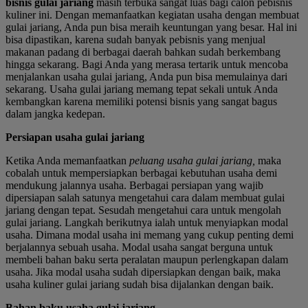
bisnis gulai jariang
masih terbuka sangat luas bagi calon pebisnis
kuliner ini. Dengan memanfaatkan kegiatan usaha dengan membuat
gulai jariang, Anda pun bisa meraih keuntungan yang besar. Hal ini
bisa dipastikan, karena sudah banyak pebisnis yang menjual
makanan padang di berbagai daerah bahkan sudah berkembang
hingga sekarang. Bagi Anda yang merasa tertarik untuk mencoba
menjalankan usaha gulai jariang, Anda pun bisa memulainya dari
sekarang. Usaha gulai jariang memang tepat sekali untuk Anda
kembangkan karena memiliki potensi bisnis yang sangat bagus
dalam jangka kedepan.
Persiapan usaha gulai jariang
Ketika Anda memanfaatkan
peluang usaha gulai jariang,
maka
cobalah untuk mempersiapkan berbagai kebutuhan usaha demi
mendukung jalannya usaha. Berbagai persiapan yang wajib
dipersiapan salah satunya mengetahui cara dalam membuat gulai
jariang dengan tepat. Sesudah mengetahui cara untuk mengolah
gulai jariang. Langkah berikutnya ialah untuk menyiapkan modal
usaha. Dimana modal usaha ini memang yang cukup penting demi
berjalannya sebuah usaha. Modal usaha sangat berguna untuk
membeli bahan baku serta peralatan maupun perlengkapan dalam
usaha. Jika modal usaha sudah dipersiapkan dengan baik, maka
usaha kuliner gulai jariang sudah bisa dijalankan dengan baik.
Bahan baku usaha gulai jariang