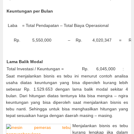
Keuntungan per Bulan
Laba = Total Pendapatan – Total Biaya Operasional
Rp.
5,550,000
–
Rp.
4,020,347
=
Rp
Lama Balik Modal
Total Investasi / Keuntungan =
Rp.
6,045,000
:
R
Saat menjalankan bisnis es tebu ini menurut contoh analisa
usaha diatas keuntungan yang bisa diperoleh kurang lebih
sebesar Rp. 1.529.653 dengan lama balik modal sekitar 4
bulan. Dari hitungan diatas tentunya kita bisa mengira – ngira
keuntungan yang bisa diperoleh saat menjalankan bisnis es
tebu nanti. Sehingga untuk bisa menghasilkan hitungan yang
tepat sesuaikan harga dengan daerah masing – masing.
Menjalankan bisnis es tebu
kurang lengkap jika dalam