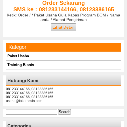
Order Sekarang
SMS ke : 081233144166, 08123386165
Ketik: Order / / Paket Usaha Gula Kapas Program BOM / Nama
anda / Alamat Pengiriman
Lihat Detail
Kategori
Paket Usaha
Training Bisnis
Hubungi Kami
081233144166, 08123386165
081233144166, 08123386165
081233144166, 08123386165
usaha@tokomesin.com
Search
for:
Categories