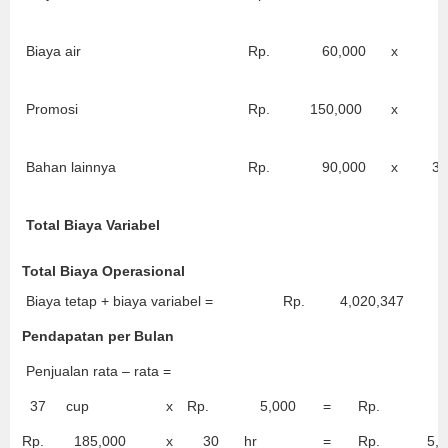
Biaya air
Rp.
60,000
x
1
Promosi
Rp.
150,000
x
1
Bahan lainnya
Rp.
90,000
x
30
Total Biaya Variabel
Total Biaya Operasional
Biaya tetap + biaya variabel =
Rp.
4,020,347
Pendapatan per Bulan
Penjualan rata – rata =
37
cup
x
Rp.
5,000
=
Rp.
185
Rp.
185,000
x
30
hr
=
Rp.
5,55