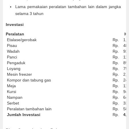
Lama pemakaian peralatan tambahan lain dalam jangka
selama 3 tahun
Investasi
Peralatan
Ha
Etalase/gerobak
Rp.
1,
Pisau
Rp.
48
Wadah
Rp.
93
Panci
Rp.
11
Pengaduk
Rp.
89
Loyang
Rp.
75
Mesin freezer
Rp.
2,
Kompor dan tabung gas
Rp.
24
Meja
Rp.
11
Kursi
Rp.
94
Nampan
Rp.
64
Serbet
Rp.
33
Peralatan tambahan lain
Rp.
58
Jumlah Investasi
Rp.
4,