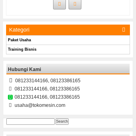
Kategori
Paket Usaha
Training Bisnis
Hubungi Kami
081233144166, 08123386165
081233144166, 08123386165
081233144166, 08123386165
usaha@tokomesin.com
Search
for: