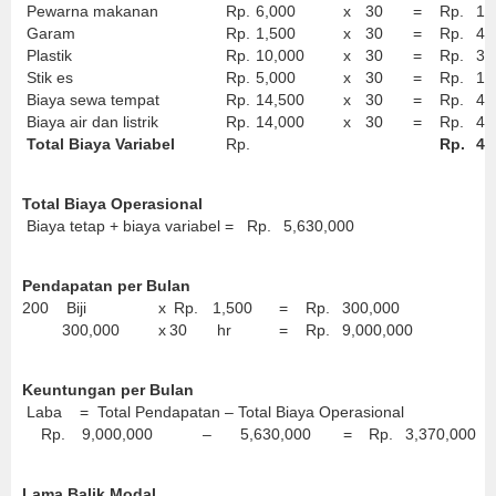
Pewarna makanan
Rp.
6,000
x
30
=
Rp.
18
Garam
Rp.
1,500
x
30
=
Rp.
45
Plastik
Rp.
10,000
x
30
=
Rp.
30
Stik es
Rp.
5,000
x
30
=
Rp.
15
Biaya sewa tempat
Rp.
14,500
x
30
=
Rp.
43
Biaya air dan listrik
Rp.
14,000
x
30
=
Rp.
42
Total Biaya Variabel
Rp.
Rp.
4,
Total Biaya Operasional
Biaya tetap + biaya variabel =
Rp.
5,630,000
Pendapatan per Bulan
200
Biji
x
Rp.
1,500
=
Rp.
300,000
300,000
x
30
hr
=
Rp.
9,000,000
Keuntungan per Bulan
Laba = Total Pendapatan – Total Biaya Operasional
Rp.
9,000,000
–
5,630,000
=
Rp.
3,370,000
Lama Balik Modal