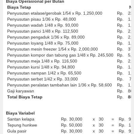
Biaya Operasional per Bulan
Biaya Tetap
Ni
Penyusutan etalase/gerobak 1/54 x Rp. 1,250,000
Rp.
23
Penyusutan pisau 1/36 x Rp. 48,000
Rp.
1,
Penyusutan wadah 1/48 x Rp. 93,000
Rp.
1,
Penyusutan panci 1/48 x Rp. 112,500
Rp.
2,
Penyusutan pengaduk 1/36 x Rp. 89,000
Rp.
2,
Penyusutan loyang 1/48 x Rp. 75,000
Rp.
1,
Penyusutan mesin freezer 1/54 x Rp. 2,000,000
Rp.
37
Penyusutan kompor dan tabung gas 1/48 x Rp. 245,500
Rp.
5,
Penyusutan meja 1/48 x Rp. 116,500
Rp.
2,
Penyusutan kursi 1/48 x Rp. 94,800
Rp.
1,
Penyusutan nampan 1/42 x Rp. 65,500
Rp.
1,
Penyusutan serbet 1/42 x Rp. 33,000
Rp.
78
Penyusutan peralatan tambahan lain 1/36 x Rp. 58,600
Rp.
1,
Gaji karyawan
Rp.
80
Total Biaya Tetap
Rp.
88
Biaya Variabel
Santan kelapa
Rp.
30,000
x
30
=
Rp.
90
Tepung hunkwe
Rp.
50,000
x
30
=
Rp.
1,
Gula pasir
Rp.
30,000
x
30
=
Rp.
90