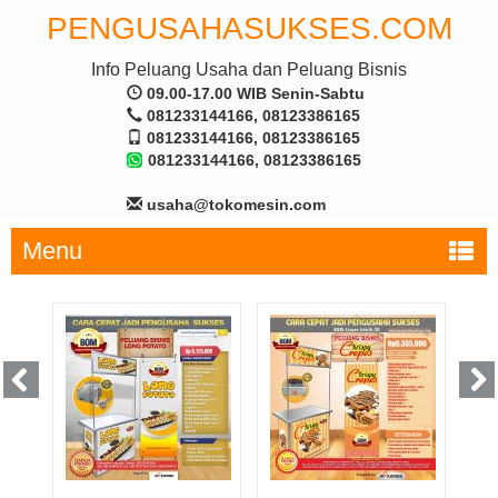
PENGUSAHASUKSES.COM
Info Peluang Usaha dan Peluang Bisnis
09.00-17.00 WIB Senin-Sabtu
081233144166, 08123386165
081233144166, 08123386165
081233144166, 08123386165
usaha@tokomesin.com
Menu