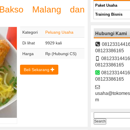
Paket Usaha
 Bakso Malang dan
Training Bisnis
Kategori
Peluang Usaha
Hubungi Kami
Di lihat
9929 kali
08123314416
08123386165
Harga
Rp (Hubungi CS)
08123314416
08123386165
Beli Sekarang
08123314416
08123386165
usaha@tokomesi
m
Search
for: