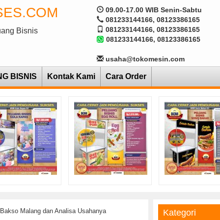
SES.COM
09.00-17.00 WIB Senin-Sabtu
081233144166, 08123386165
081233144166, 08123386165
uang Bisnis
081233144166, 08123386165
usaha@tokomesin.com
NG BISNIS
Kontak Kami
Cara Order
 Bakso Malang dan Analisa Usahanya
Kategori