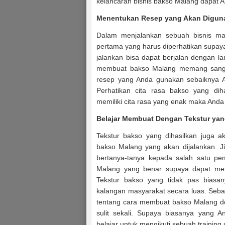
kelancaran bisnis bakso Malang dapat An
Menentukan Resep yang Akan Digun
Dalam menjalankan sebuah bisnis ma
pertama yang harus diperhatikan supa
jalankan bisa dapat berjalan dengan 
membuat bakso Malang memang sanga
resep yang Anda gunakan sebaiknya A
Perhatikan cita rasa bakso yang diha
memiliki cita rasa yang enak maka And
Belajar Membuat Dengan Tekstur yan
Tekstur bakso yang dihasilkan juga a
bakso Malang yang akan dijalankan. 
bertanya-tanya kepada salah satu pe
Malang yang benar supaya dapat men
Tekstur bakso yang tidak pas biasany
kalangan masyarakat secara luas. Seb
tentang cara membuat bakso Malang de
sulit sekali. Supaya biasanya yang A
belajar untuk mengikuti sebuah training