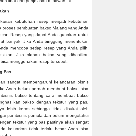
da lihat dari penjelasan di bawah ini.
akan
kanan kebutuhan resep menjadi kebutuhan
ya proses pembuatan bakso Malang yang Anda
lancar. Resep yang dapat Anda gunakan untuk
t banyak. Jika Anda binggung menentukan
nda mencoba setiap resep yang Anda pilih.
silkan. Jika olahan bakso yang dihasilkan
a bisa menggunakan resep tersebut.
g Pas
kan sangat mempengaruhi kelancaran bisnis
Jika Anda belum pernah membuat bakso bisa
mbisnis bakso tentang cara membuat bakso
ghasilkan bakso dengan tekstur yang pas.
a lebih keras sehingga tidak disukai oleh
agai pembisnis pemula dan belum mengetahui
ngan tekstur yang pas pastinya akan sangat
nda keluarkan tidak terlalu besar Anda bisa
 usaha.